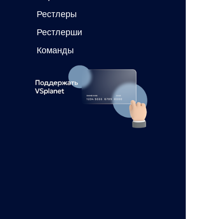
Рестлеры
Рестлерши
Команды