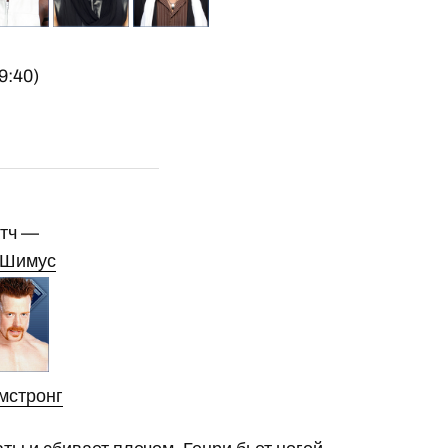
9:40)
атч —
Шимус
мстронг