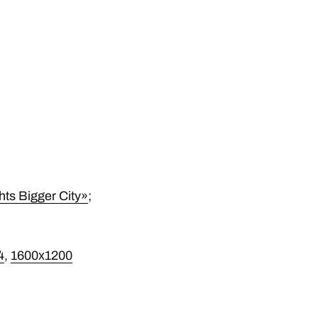
hts Bigger City»
;
4
,
1600х1200