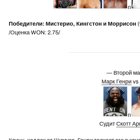
п
Победители: Мистерио, Кингстон и Моррисон
(
/Оценка WON: 2.75/
— Второй м
Марк Генри
vs
п
Судит
Скотт Ар