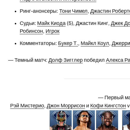
Ринг-анонсеры:
Тони Чимел
,
Джастин Роберт
Судьи:
Майк Киода
(5), Джастин Кинг,
Джек Д
Робинсон
,
Игрок
Комментаторы:
Букер Т.
,
Майкл Коул
,
Джерри
— Темный матч:
Долф Зигглер
победил
Алекса Р
— Первый м
Рэй Мистерио
,
Джон Моррисон
и
Кофи Кингстон
v