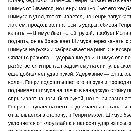
Клинч, хедлок от Шимуса. Генри толкает его в кан
Шимус отбивается, но Генри мощно бьет его хедба
Шимуса в угол, тот отбивается, но Генри запускае
локтем, продолжает наносить удары, сбивая Генри 
канаты — Шимус бьет ногой, рукой, пробует Ирлан
поднять, он выбрасывает Шимуса через канаты с р
Шимуса на руках и забрасывает на ринг. Он возв
Сплэш с разбега — удержание до 2. Шимус еле по
разбегается и прыгает задом ему на спину, выска
еще добавляет удар рукой. Удержание — слишком 
колен, Генри подхватывает его на руки и проводит
поднимает Шимуса на плечо в канадскую стойку п
спрыгивает на ноги, бьет рукой, но Генри разгоняе
Генри наступает на него, поднимается на канат 
откатывается в сторону, и Генри мажет. Шимус бье
уклоняется от клоузлайна и наносит удар из прыж