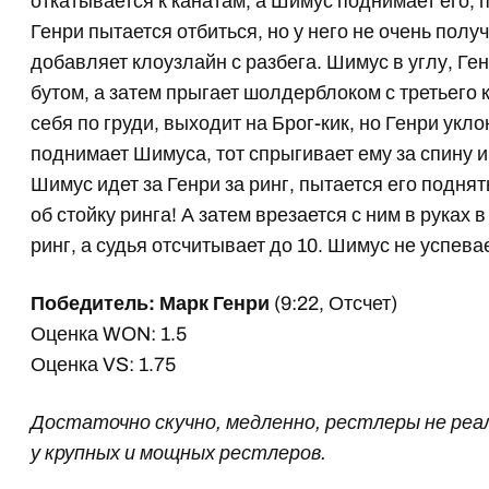
откатывается к канатам, а Шимус поднимает его, п
Генри пытается отбиться, но у него не очень полу
добавляет клоузлайн с разбега. Шимус в углу, Ген
бутом, а затем прыгает шолдерблоком с третьего 
себя по груди, выходит на Брог-кик, но Генри укл
поднимает Шимуса, тот спрыгивает ему за спину и
Шимус идет за Генри за ринг, пытается его поднять
об стойку ринга! А затем врезается с ним в руках
ринг, а судья отсчитывает до 10. Шимус не успева
Победитель: Марк Генри
(9:22, Отсчет)
Оценка WON: 1.5
Оценка VS: 1.75
Достаточно скучно, медленно, рестлеры не ре
у крупных и мощных рестлеров.