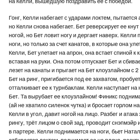
на Келли, вышедшую поздравить ее с победой.
Гонг, Келли набегает с ударами локтем, пытается 
но Келли снова набегает. Бет реверсирует ее кнут
ногой, но Бет ловит ногу и дергает наверх. Келли
ноги, но только за счет канатов, в которые она ул
Келли, Бет улетает на апрон, она встает спиной к
вставая на руки. Она потом отпускает Бет и сбива
лезет на канаты и прыгает на Бет клоузлайном с 2
Бет на ринг, пригибается под ее захватом, пробует
отталкивает ее к турнбаклам. Келли наступает на 
Бет. Та вырубает ее клоузлайном! Финикс подним
(ай не хватило силенок чутка) и бросает горлом 
Келли в угол, давит ногой на лицо. Разбег и атака
рингу, трёт лицом о свой зад, проводит снэпмэйр
в партере. Келли поднимается на ноги, бьет Натал