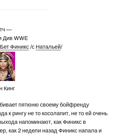
тч —
ки Див WWE
Бет Финикс
/с
Натальей
/
н Кинг
отбивает пятюню своему бойфренду
 к рингу не то косолапит, не то ей очень
выхода напоминают, как Финикс в
ер, как 2 недели назад Финикс напала и