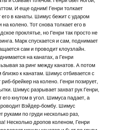
аты и сбивает плечом. Генри бьет ногой,
ттом. И еще одним! Генри толкает
т его в канаты. Шимус бежит с ударом
на колено. Тот снова толкает его в
дское проклятье, но Генри так просто не
инга. Марк спускается и сам, поднимает
ращается сам и проводит клоузлайн.
днимается на канатах, а Генри
льзывая за ринг между канатов. А потом
близко к канатам. Шимус отбивается с
 риб-брейкер на колено. Генри позирует,
ытки. Шимус разрывает захват рук Генри,
т его кнутом в угол. Шимуса падает, а
и проводит Вэйдер-бомбу. Шимус
т руками по груди несколько раз,
ка! Несколько дропов коленом, Генри