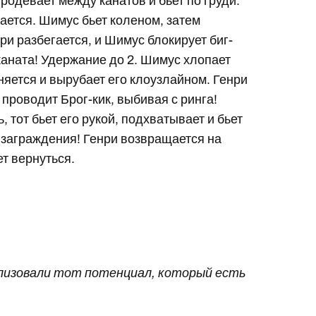
родевает между канатов и бьет по груди.
чается. Шимус бьет коленом, затем
ри разбегается, и Шимус блокирует биг-
каната! Удержание до 2. Шимус хлопает
оняется и вырубает его клоузлайном. Генри
 проводит Брог-кик, выбивая с ринга!
, тот бьет его рукой, подхватывает и бьет
 в заграждения! Генри возвращается на
ет вернуться.
ализовали тот потенциал, который есть