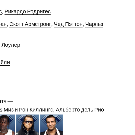
с
,
Рикардо Родригес
оан
,
Скотт Армстронг
,
Чед Пэттон
,
Чарльз
 Лоулер
айли
атч —
s
Миз
и
Рон Киллингс
,
Альберто дель Рио