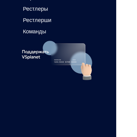
Рестлеры
Рестлерши
Команды