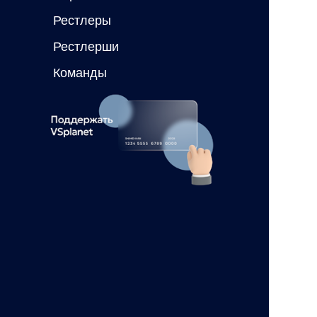
Рестлеры
Рестлерши
Команды