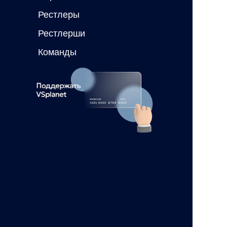
Рестлеры
Рестлерши
Команды