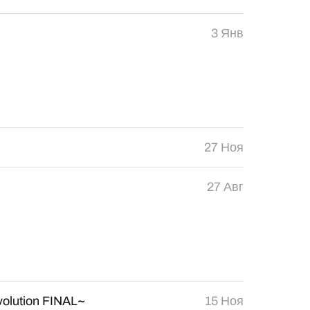
3 Янв
27 Ноя
27 Авг
volution FINAL~
15 Ноя