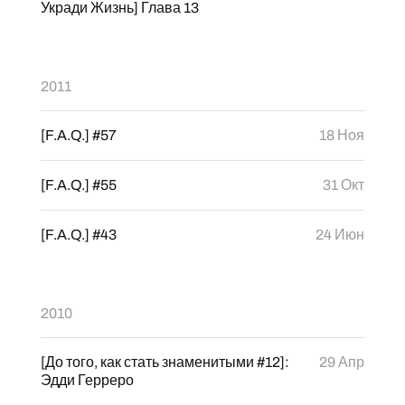
Укради Жизнь] Глава 13
2011
[F.A.Q.] #57
18 Ноя
[F.A.Q.] #55
31 Окт
[F.A.Q.] #43
24 Июн
2010
[До того, как стать знаменитыми #12]:
29 Апр
Эдди Герреро