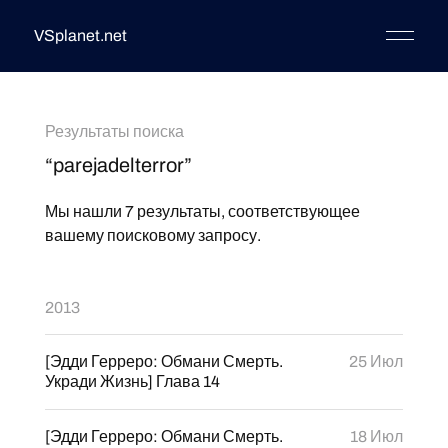
VSplanet.net
Результаты поиска
“parejadelterror”
Мы нашли 7 результаты, соответствующее
вашему поисковому запросу.
2013
[Эдди Герреро: Обмани Смерть.
25 Июл
Укради Жизнь] Глава 14
[Эдди Герреро: Обмани Смерть.
18 Июл