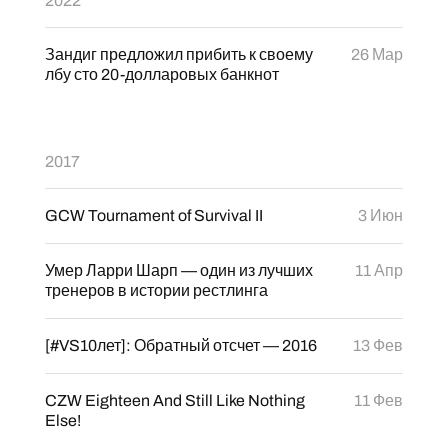
2022
Зандиг предложил прибить к своему
26 Мар
лбу сто 20-долларовых банкнот
2017
GCW Tournament of Survival II
3 Июн
Умер Ларри Шарп — один из лучших
11 Апр
тренеров в истории рестлинга
[#VS10лет]: Обратный отсчет — 2016
13 Фев
CZW Eighteen And Still Like Nothing
11 Фев
Else!