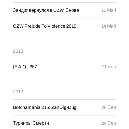
Зандиг вернулся в CZW. Снова
15 Май
CZW Prelude To Violence 2016
14 Май
2013
[F.A.Q.] #87
11 Янв
2012
Botchamania 215: ZanDig-Dug
26 Сен
Турниры Смерти
24 Сен