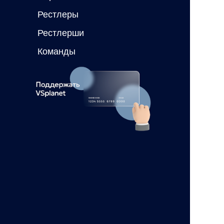
Рестлеры
Рестлерши
Команды