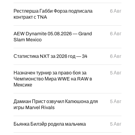
Рестлерша Габби Форза подписала
6 Авг
контракт с TNA
AEW Dynamite 05.08.2026 — Grand
6 Авг
Slam Mexico
Статистика NXT за 2026 год — 34
6 Авг
Назначен турнир за право боя за
5 Авг
Чемпионство Мира WWE на RAW в
Мексике
Дамиан Прист озвучил Капюшона для
5 Авг
игры Marvel Rivals
Бьянка Билэйр родила мальчика
5 Авг