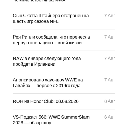
Сын Скотта Штайнера отстранен на
7 Авг
шесть игр сезона NFL
Рея Рипли сообщила, что перенесла
7 Авг
первую операцию в своей жизни
RAW в январе следующего года
7 Авг
пройдет в Ирландии
Анонсировано хаус-шоу WWE на
7 Авг
Гавайях — первое с 2019го года
ROH на Honor Club: 06.08.2026
6 Авг
VS-Подкаст 566: WWE SummerSlam
6 Авг
2026 — обзор шоу