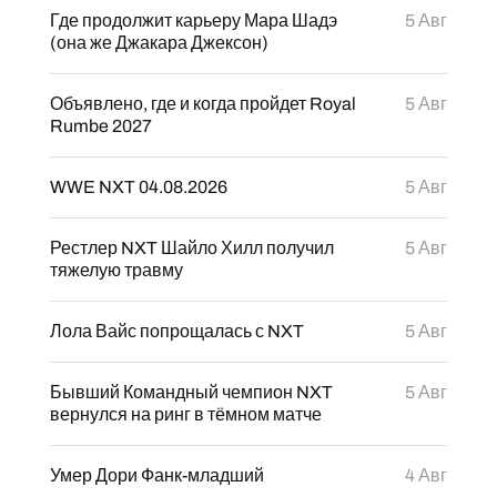
Где продолжит карьеру Мара Шадэ
5 Авг
(она же Джакара Джексон)
Объявлено, где и когда пройдет Royal
5 Авг
Rumbe 2027
WWE NXT 04.08.2026
5 Авг
Рестлер NXT Шайло Хилл получил
5 Авг
тяжелую травму
Лола Вайс попрощалась с NXT
5 Авг
Бывший Командный чемпион NXT
5 Авг
вернулся на ринг в тёмном матче
Умер Дори Фанк-младший
4 Авг