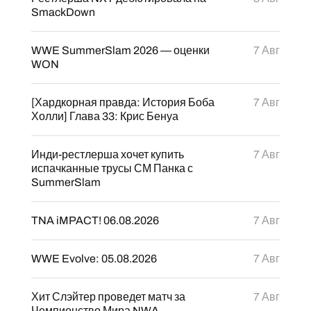
SmackDown
WWE SummerSlam 2026 — оценки
7 Авг
WON
[Хардкорная правда: История Боба
7 Авг
Холли] Глава 33: Крис Бенуа
Инди-рестлерша хочет купить
7 Авг
испачканные трусы СМ Панка с
SummerSlam
TNA iMPACT! 06.08.2026
7 Авг
WWE Evolve: 05.08.2026
7 Авг
Хит Слэйтер проведет матч за
7 Авг
Чемпионство Мира NWA