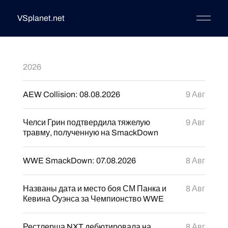
VSplanet.net
2026
AEW Collision: 08.08.2026
9 Авг
Челси Грин подтвердила тяжелую
9 Авг
травму, полученную на SmackDown
WWE SmackDown: 07.08.2026
8 Авг
Названы дата и место боя СМ Панка и
8 Авг
Кевина Оуэнса за Чемпионство WWE
Рестлерша NXT дебютировала на
8 Авг