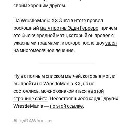
своим хорошим другом.
На WrestleMania XX Энгл в итоге провел
роскошный
матч против Эдди Герреро
, причем
это был очередной матч, который он провел с
ужасными травмами, и вскоре после шоу
ушел
на многомесячное лечение
.
Ну а с полным списком матчей, которые могли
бы пройти на WrestleMania XX, но не
состоялись, можно ознакомиться
на этой
странице сайта
. Несостоявшиеся карды других
WrestleMania —
по этой ссылке
.
#
ПодRAWбности