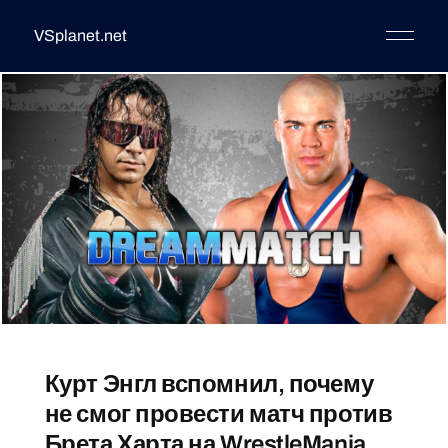
VSplanet.net
Курт Энгл вспомнил, почему
не смог провести матч против
Брета Харта на WrestleMania