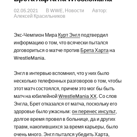
02.05.2021
В
WWE
,
Новости
Автор:
Алексей Красильников
Экс-Чемпион Мира
Курт Энгл
подтвердил
информацию о том, что всячески пытался
договориться о матче против
Брета Харта
на
WrestleMania.
Энгл в интервью вспомнил, что у них было
несколько телефонных разговоров о том, чтобы
этот матч состоялся, причем это мог бы быть
матч на юбилейной
WrestleMania XX
. Со слов
Энгла, Брет отказался от матча, поскольку его
здоровье было ужасным:
он перенес инсульт
,
долгое время провел в больнице, да и других
травм, накопившихся за время карьеры, было
очень много. Энгл пытался убедить Харта,