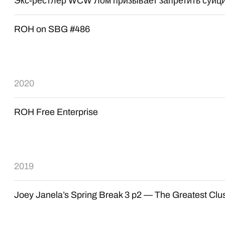
Экс-рестлер WCW Лом призывает запретить суиц
ROH on SBG #486
2020
ROH Free Enterprise
2019
Joey Janela’s Spring Break 3 p2 — The Greatest Clu