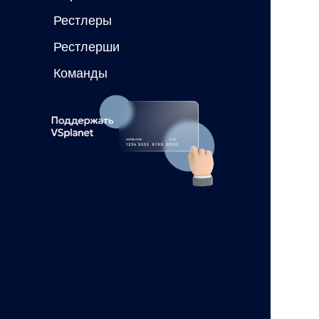
Рестлеры
Рестлерши
Команды