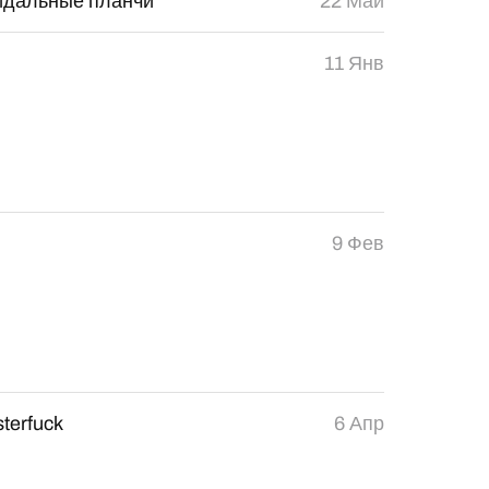
идальные планчи
22 Май
11 Янв
9 Фев
sterfuck
6 Апр