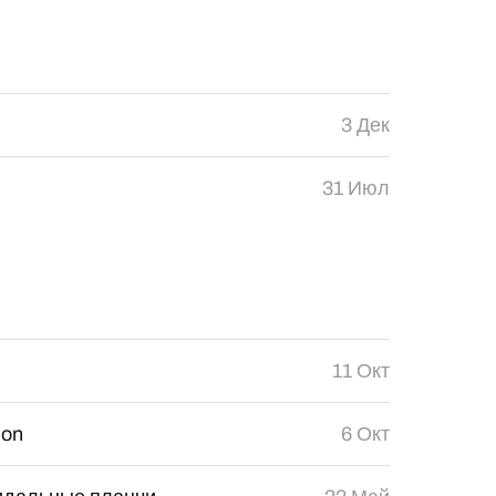
3 Дек
31 Июл
11 Окт
ion
6 Окт