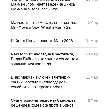
Макмэн упоминает введение Винса
Макмэна в Зал Славы WWE
Матчасть — примечательные матчи:
2 Апр
Мик Фоли и Эдж, WrestleMania 22
Рейтинг Популярности: Март 2026
31 Мар
Чак Норрис: наследие в рестлинге,
20 Мар
Родди Пайпер и как одним сегментом
запомниться навсегда
Винс Макмэн включён в четверку
11 Мар
самых богатых миллиардеров-
селебрити, по версии Forbes
Судья приняла первое за 8 месяцев
8 Фев
решение в ходе иска против Винса