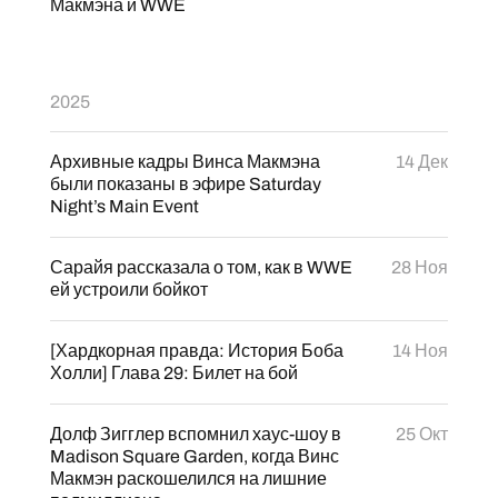
Макмэна и WWE
2025
Архивные кадры Винса Макмэна
14 Дек
были показаны в эфире Saturday
Night’s Main Event
Сарайя рассказала о том, как в WWE
28 Ноя
ей устроили бойкот
[Хардкорная правда: История Боба
14 Ноя
Холли] Глава 29: Билет на бой
Долф Зигглер вспомнил хаус-шоу в
25 Окт
Madison Square Garden, когда Винс
Макмэн раскошелился на лишние