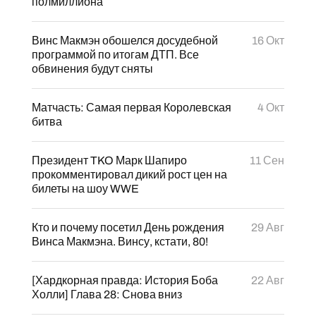
полмиллиона
Винс Макмэн обошелся досудебной
16 Окт
программой по итогам ДТП. Все
обвинения будут сняты
Матчасть: Самая первая Королевская
4 Окт
битва
Президент TKO Марк Шапиро
11 Сен
прокомментировал дикий рост цен на
билеты на шоу WWE
Кто и почему посетил День рождения
29 Авг
Винса Макмэна. Винсу, кстати, 80!
[Хардкорная правда: История Боба
22 Авг
Холли] Глава 28: Снова вниз