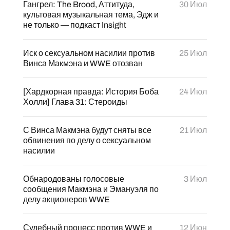
Гангрел: The Brood, Аттитуда,
30 Июл
культовая музыкальная тема, Эдж и
не только — подкаст Insight
Иск о сексуальном насилии против
25 Июл
Винса Макмэна и WWE отозван
[Хардкорная правда: История Боба
24 Июл
Холли] Глава 31: Стероиды
С Винса Макмэна будут сняты все
21 Июл
обвинения по делу о сексуальном
насилии
Обнародованы голосовые
3 Июл
сообщения Макмэна и Эмануэля по
делу акционеров WWE
Судебный процесс против WWE и
12 Июн