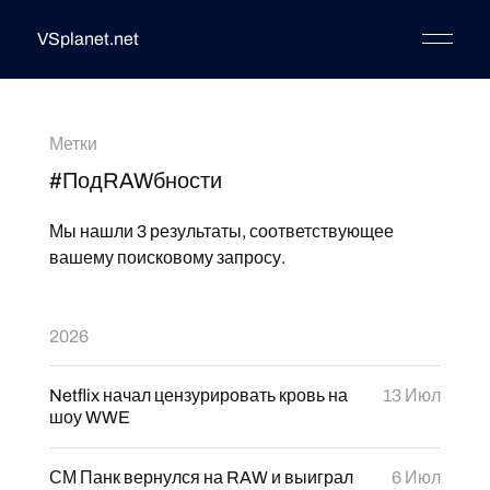
VSplanet.net
Метки
#ПодRAWбности
Мы нашли 3 результаты, соответствующее
вашему поисковому запросу.
2026
Netflix начал цензурировать кровь на
13 Июл
шоу WWE
СМ Панк вернулся на RAW и выиграл
6 Июл