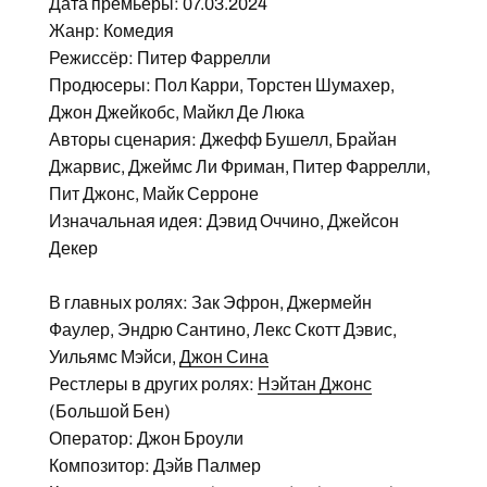
Дата премьеры: 07.03.2024
Жанр: Комедия
Режиссёр: Питер Фаррелли
Продюсеры: Пол Карри, Торстен Шумахер,
Джон Джейкобс, Майкл Де Люка
Авторы сценария: Джефф Бушелл, Брайан
Джарвис, Джеймс Ли Фриман, Питер Фаррелли,
Пит Джонс, Майк Серроне
Изначальная идея: Дэвид Оччино, Джейсон
Декер
В главных ролях: Зак Эфрон, Джермейн
Фаулер, Эндрю Сантино, Лекс Скотт Дэвис,
Уильямс Мэйси,
Джон Сина
Рестлеры в других ролях:
Нэйтан Джонс
(Большой Бен)
Оператор: Джон Броули
Композитор: Дэйв Палмер