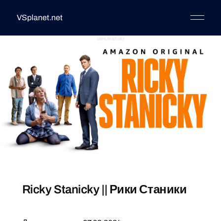
VSplanet.net
Ricky Stanicky || Рики Станики