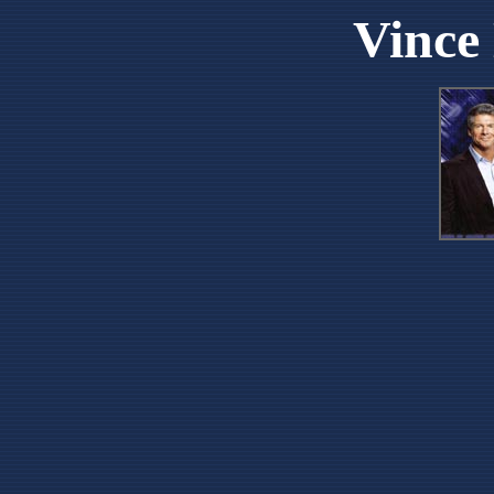
Vinc
</div>

</body>
