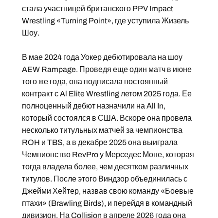
стала участницей британского PPV Impact
Wrestling «Turning Point», где уступила Жизель
Шоу.
В мае 2024 года Уокер дебютировала на шоу
AEW Rampage. Проведя еще один матч в июне
того же года, она подписала постоянный
контракт с Al Elite Wrestling летом 2025 года. Ее
полноценный дебют назначили на All In,
который состоялся в США. Вскоре она провела
несколько титульных матчей за чемпионства
ROH и TBS, а в декабре 2025 она выиграла
Чемпионство RevPro у Мерседес Моне, которая
тогда владела более, чем десятком различных
титулов. После этого Виндзор объединилась с
Джейми Хейтер, назвав свою команду «Боевые
птахи» (Brawling Birds), и перейдя в командный
дивизион. На Collision в апреле 2026 года она