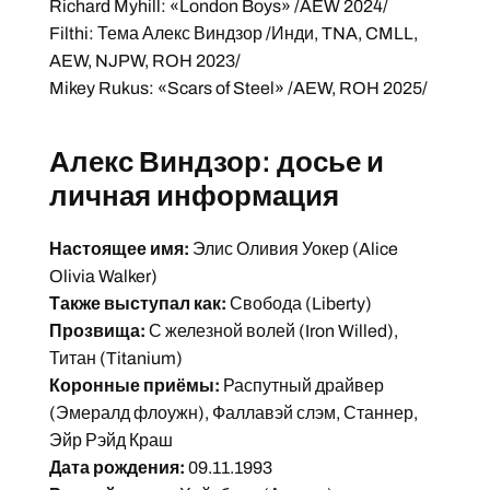
Richard Myhill: «London Boys» /AEW 2024/
Filthi: Тема Алекс Виндзор /Инди, TNA, CMLL,
AEW, NJPW, ROH 2023/
Mikey Rukus: «Scars of Steel» /AEW, ROH 2025/
Алекс Виндзор: досье и
личная информация
Настоящее имя:
Элис Оливия Уокер (Alice
Olivia Walker)
Также выступал как:
Свобода (Liberty)
Прозвища:
С железной волей (Iron Willed),
Титан (Titanium)
Коронные приёмы:
Распутный драйвер
(Эмералд флоужн), Фаллавэй слэм, Станнер,
Эйр Рэйд Краш
Дата рождения:
09.11.1993