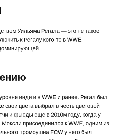
и
ством Уильяма Регала — это не такое
ключить к Регалу кого-то в WWE
а доминирующей
вению
уровне инди и в WWE и ранее. Регал был
е свои цвета выбрал в честь цветовой
чи и фьюды еще в 2010м году, когда у
а Моксли присоединился к WWE, одним из
ельного промоушна FCW у него был