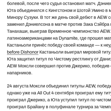
болевой, после чего судья остановил матч. Дэние
Юта объединился с Кингстоном и Шотой Умино в 
Минору Сузуки. В тот же день свой дебют в AEW 
заменил Дэниелсона в матче против Зака Сэйбр
Танахаши, выиграв Временное чемпионство AEW.
латиноамериканцами на Dynamite, где прошел ма
Кастаньоли принёс победу своей команде — к не
before Dishonor
Кастаньоли выиграл мировой тит
Юта защитил титул по Чистому рестлингу от Дани
AEW Моксли совершил против Джерико, победив е
напарников.
24 августа Моксли объединил титулы AEW, победи
однако уже на All Out 4 сентября проиграл ему ти
проиграл Джерико, а Юта уступил титул по чистом
проиграл Брайану в полуфинале турнира за Чемп