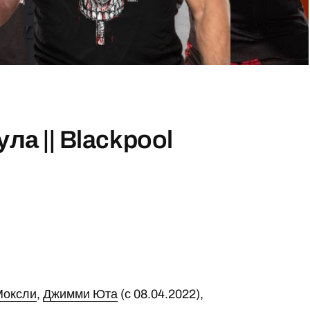
а || Blackpool
Моксли
,
Джимми Юта
(с 08.04.2022),