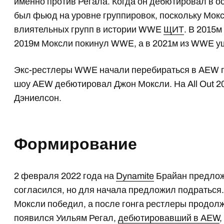
именно против Регала. Когда он дебютировал в о
был фьюд на уровне группировок, поскольку Мокс
влиятельных групп в истории WWE
ЩИТ
. В 2015м
2019м Моксли покинул WWE, а в 2021м из WWE уш
Экс-рестлеры WWE начали перебираться в AEW по
шоу AEW дебютировал Джон Моксли. На All Out 2
Дэниелсон.
Формирование
2 февраля 2022 года на
Dynamite
Брайан предлож
согласился, но для начала предложил подраться
Моксли победил, а после гонга рестлеры продолж
появился Уильям Регал,
дебютировавший в AEW