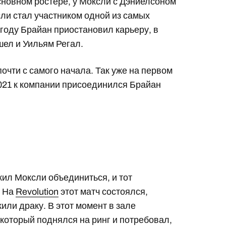
сновном ростере, у Моксли с Дэниелсоном
ли стал участником одной из самых
 году Брайан приостановил карьеру, в
ел и Уильям Регал.
чти с самого начала. Так уже на первом
021 к компании присоединился Брайан
ил Моксли объединиться, и тот
. На
Revolution
этот матч состоялся,
или драку. В этот момент в зале
, который поднялся на ринг и потребовал,