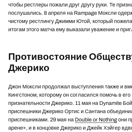
чтобы рестлеры пожали друг другу руки. Те приз
послушались. 8 апреля на Rampage Моксли одер
чистому рестлингу Джимми Ютой, который пожела
итогам этого матча ему выказали уважение и приг
Противостояние Обществ
Джерико
Джон Моксли продолжал выступления также и вм
Кингстоном, которому он согласился помочь в ег
признательности Джерико. 11 мая на Dynamite Бой
приспешники Джерико Ортис и Сантана объединил
приспешниками. 29 мая на
Double or Nothing
они п
арене», и в концовке Джерико и Джейк Хэйгер вд