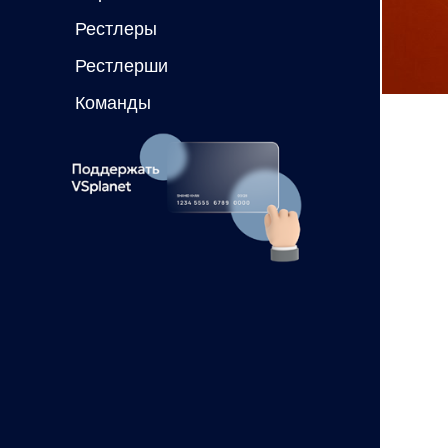
Рестлеры
Рестлерши
Команды