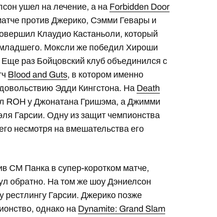
лсон ушел на лечение, а на
Forbidden Door
матче против Джерико, Сэмми Гевары и
совершил Клаудио Кастаньоли, который
а младшего. Моксли же победил Хироши
 Еще раз Бойцовский клуб объединился с
тч
Blood and Guts
, в котором именно
удовольствию Эдди Кингстона. На
Death
ул ROH у Джонатана Гришэма, а Джимми
эля Гарсии. Одну из защит чемпионства
го несмотря на вмешательства его
в СМ Панка в супер-коротком матче,
тул обратно. На том же шоу Дэниелсон
у рестлингу Гарсии. Джерико позже
ионство, однако на
Dynamite: Grand Slam