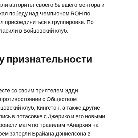
нали авторитет своего бывшего ментора и
жал победу над Чемпионом ROH по
л присоединиться к группировке. По
ласили в Бойцовский клуб.
у признательности
есте со своим приятелем Эдди
о противостоянии с Обществом
цовский клуб, Кингстон, а также другие
ись в потасовке с Джерико и его новыми
ровели матч по правилам «Анархия на
воем заперли Брайана Дэниелсона в