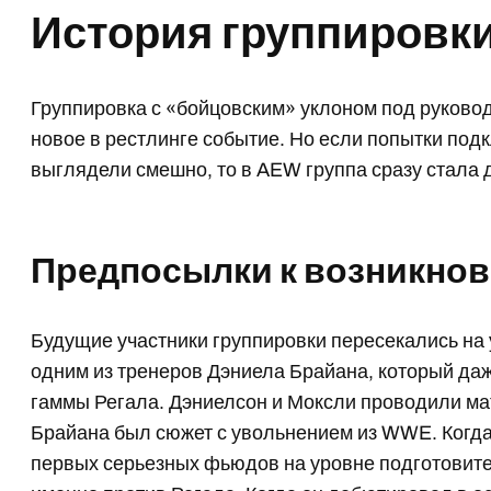
История группировк
Группировка с «бойцовским» уклоном под руковод
новое в рестлинге событие. Но если попытки под
выглядели смешно, то в AEW группа сразу стал
Предпосылки к возникно
Будущие участники группировки пересекались на 
одним из тренеров Дэниела Брайана, который даж
гаммы Регала. Дэниелсон и Моксли проводили мат
Брайана был сюжет с увольнением из WWE. Когд
первых серьезных фьюдов на уровне подготовит