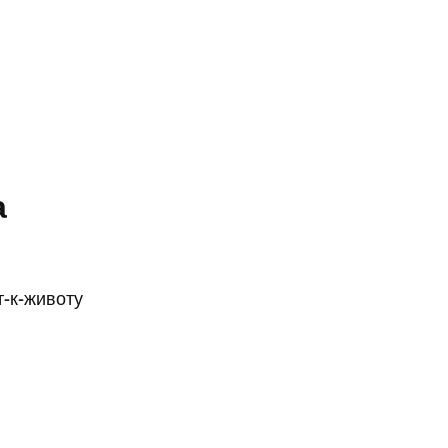
а
т-к-животу