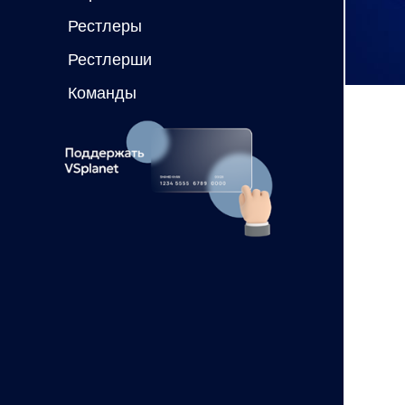
Рестлеры
Рестлерши
Команды