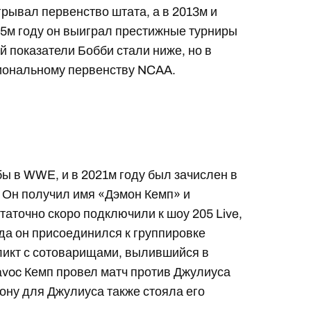
рывал первенство штата, а в 2013м и
15м году он выиграл престижные турниры
й показатели Бобби стали ниже, но в
циональному первенству NCAA.
ы в WWE, и в 2021м году был зачислен в
 Он получил имя «Дэмон Кемп» и
таточно скоро подключили к шоу 205 Live,
ода он присоединился к группировке
фликт с сотоварищами, вылившийся в
avoc Кемп провел матч против Джулиуса
кону для Джулиуса также стояла его