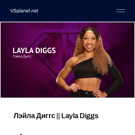
VSplanet.net
Лэйла Диггс || Layla Diggs