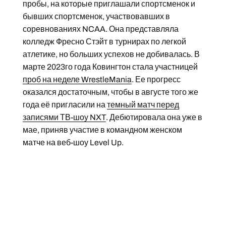
пробы, на которые приглашали спортсменок и
бывших спортсменок, участвовавших в
соревнованиях NCAA. Она представляла
колледж Фресно Стэйт в турнирах по легкой
атлетике, но больших успехов не добивалась. В
марте 2023го года Ковингтон стала участницей
проб на неделе WrestleMania
. Ее прогресс
оказался достаточным, чтобы в августе того же
года её пригласили на
темный матч перед
записями ТВ-шоу NXT
. Дебютировала она уже в
мае, приняв участие в командном женском
матче на веб-шоу Level Up.