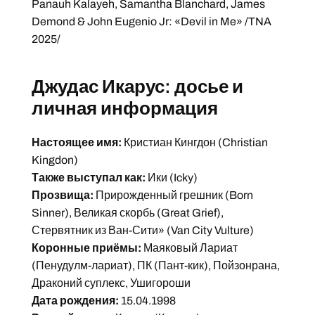
Panauh Kalayeh, Samantha Blanchard, James
Demond & John Eugenio Jr: «Devil in Me» /TNA
2025/
Джудас Икарус: досье и
личная информация
Настоящее имя:
Кристиан Кингдон (Christian
Kingdon)
Также выступал как:
Ики (Icky)
Прозвища:
Прирожденный грешник (Born
Sinner), Великая скорбь (Great Grief),
Стервятник из Ван-Сити» (Van City Vulture)
Коронные приёмы:
Маяковый Лариат
(Пенудулм-лариат), ПК (Пант-кик), Пойзонрана,
Драконий суплекс, Ушигороши
Дата рождения:
15.04.1998