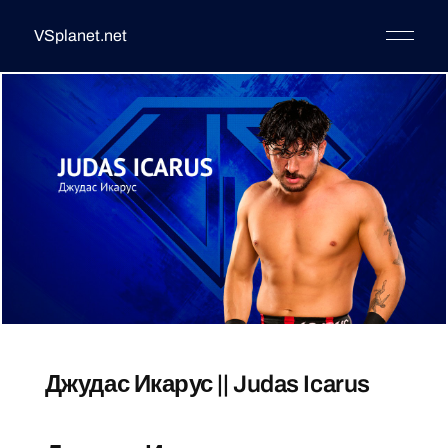
VSplanet.net
Джудас Икарус || Judas Icarus