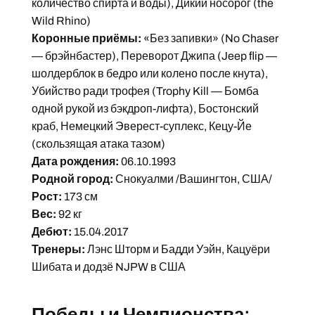
количество спирта и воды), Дикий носорог (the
Wild Rhino)
Коронные приёмы:
«Без запивки» (No Chaser
— брэйнбастер), Переворот Джипа (Jeep flip —
шолдерблок в бедро или колено после кнута),
Убийство ради трофея (Trophy Kill — Бомба
одной рукой из бэкдроп-лифта), Бостонский
краб, Немецкий Эверест-суплекс, Кецу-Йе
(скользящая атака тазом)
Дата рождения:
06.10.1993
Родной город:
Снокуалми /Вашингтон, США/
Рост:
173 см
Вес:
92 кг
Дебют:
15.04.2017
Тренеры:
Лэнс Шторм и Бадди Уэйн, Кацуёри
Шибата и додзё NJPW в США
Победы и Чемпионства: