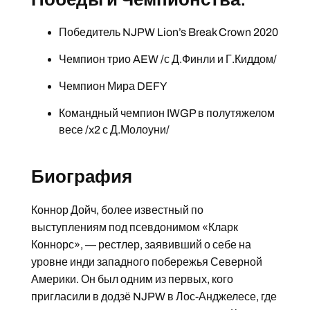
Победитель NJPW Lion’s Break Crown 2020
Чемпион трио AEW /с Д.Финли и Г.Киддом/
Чемпион Мира DEFY
Командный чемпион IWGP в полутяжелом
весе /x2 с Д.Молоуни/
Биография
Коннор Дойч, более известный по
выступлениям под псевдонимом «Кларк
Коннорс», — рестлер, заявивший о себе на
уровне инди западного побережья Северной
Америки. Он был одним из первых, кого
пригласили в додзё NJPW в Лос-Анджелесе, где