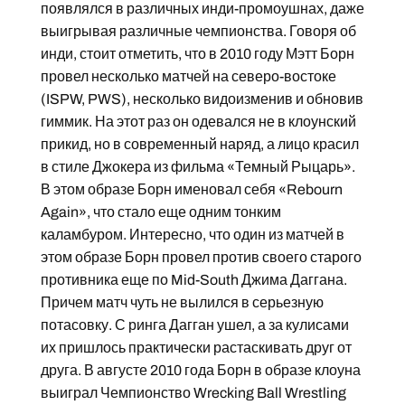
появлялся в различных инди-промоушнах, даже
выигрывая различные чемпионства. Говоря об
инди, стоит отметить, что в 2010 году Мэтт Борн
провел несколько матчей на северо-востоке
(ISPW, PWS), несколько видоизменив и обновив
гиммик. На этот раз он одевался не в клоунский
прикид, но в современный наряд, а лицо красил
в стиле Джокера из фильма «Темный Рыцарь».
В этом образе Борн именовал себя «Rebourn
Again», что стало еще одним тонким
каламбуром. Интересно, что один из матчей в
этом образе Борн провел против своего старого
противника еще по Mid-South Джима Даггана.
Причем матч чуть не вылился в серьезную
потасовку. С ринга Дагган ушел, а за кулисами
их пришлось практически растаскивать друг от
друга. В августе 2010 года Борн в образе клоуна
выиграл Чемпионство Wrecking Ball Wrestling