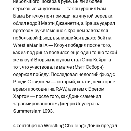
небольшого шокера в руке. Были и более
серьезные «шуточки» — так он уронил Бам
Бама Бигелоу при помощи натянутой веревки,
облил водой Марти Джаннетти, а Краша ударил
протезом руки! Именно с Крашем завязался
небольшой фьюд, вылившийся в даже бой на
WrestleMania IX — Клоун победил после того,
как из-под ринга появился еще один точно такой
же клоун! Вторым клоуном стал Стив Кейрн, а
тот, что участвовал в матче (Мэтт Осборн)
одержал победу. Последовал недолгий фьюд с
Рэнди Сэвиджем — который, кстати, некоторое
время проходил нa RAW, а затем с Бретом
Хартом — после того, как Доинк заменил
«травмированного» Джерри Лоулера на
Summerslam 1993.
4 сентября на Wrestling Challenge Доинк предал