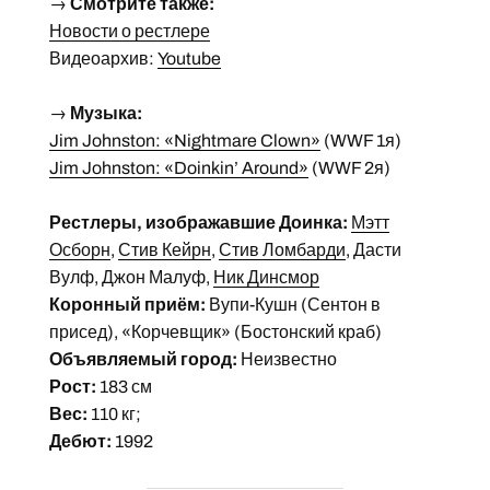
→
Смотрите также:
Новости о рестлере
Видеоархив:
Youtube
→
Музыка:
Jim Johnston: «Nightmare Clown»
(WWF 1я)
Jim Johnston: «Doinkin’ Around»
(WWF 2я)
Рестлеры, изображавшие Доинка:
Мэтт
Осборн
,
Стив Кейрн
,
Стив Ломбарди
, Дасти
Вулф, Джон Малуф,
Ник Динсмор
Коронный приём:
Вупи-Кушн (Сентон в
присед), «Корчевщик» (Бостонский краб)
Объявляемый город:
Неизвестно
Рост:
183 см
Вес:
110 кг;
Дебют:
1992