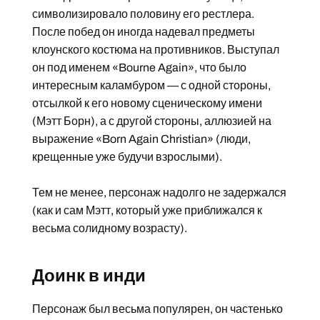
символизировало половину его рестлера.
После побед он иногда надевал предметы
клоунского костюма на противников. Выступал
он под именем «Bourne Again», что было
интересным каламбуром — с одной стороны,
отсылкой к его новому сценическому имени
(Мэтт Борн), а с другой стороны, аллюзией на
выражение «Born Again Christian» (люди,
крещенные уже будучи взрослыми).
Тем не менее, персонаж надолго не задержался
(как и сам Мэтт, который уже приближался к
весьма солидному возрасту).
Доинк в инди
Персонаж был весьма популярен, он частенько