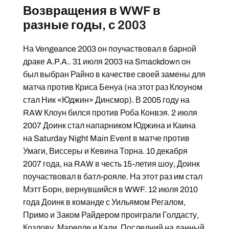
Возвращения в WWF в
разные годы, с 2003
На Vengeance 2003 он поучаствовал в барной
драке A.P.A.. 31 июля 2003 на Smackdown он
был выбран Райно в качестве своей замены для
матча против Криса Бенуа (на этот раз Клоуном
стал Ник «Юджин» Динсмор). В 2005 году на
RAW Клоун бился против Роба Конвэя. 2 июля
2007 Доинк стал напарником Юджина и Каина
на Saturday Night Main Event в матче против
Умаги, Виссеры и Кевина Торна. 10 декабря
2007 года, на RAW в честь 15-летия шоу, Доинк
поучаствовал в батл-рояле. На этот раз им стал
Мэтт Борн, вернувшийся в WWF. 12 июля 2010
года Доинк в команде с Уильямом Регалом,
Примо и Заком Райдером проиграли Голдасту,
Козлову, Марелле и Кали. Последний на данный