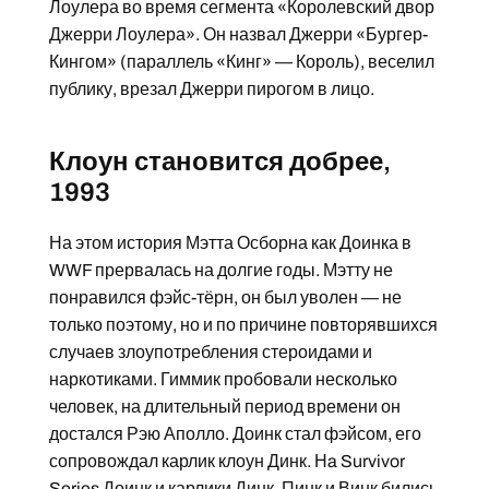
Лоулера во время сегмента «Королевский двор
Джерри Лоулера». Он назвал Джерри «Бургер-
Кингом» (параллель «Кинг» — Король), веселил
публику, врезал Джерри пирогом в лицо.
Клоун становится добрее,
1993
На этом история Мэтта Осборна как Доинка в
WWF прервалась на долгие годы. Мэтту не
понравился фэйс-тёрн, он был уволен — не
только поэтому, но и по причине повторявшихся
случаев злоупотребления стероидами и
наркотиками. Гиммик пробовали несколько
человек, на длительный период времени он
достался Рэю Аполло. Доинк стал фэйсом, его
сопровождал карлик клоун Динк. Нa Survivor
Series Доинк и карлики Динк, Пинк и Винк бились