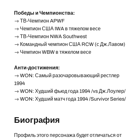
Победы и Чемпионства:
→ ТВ-Чемпион APWF
→ Чемпион США IWA в тяжелом весе
→ ТВ-Чемпион NWA Southwest
→ Командный чемпион США RCW (с Дж.Лавом)
→ Чемпион WBW в тяжелом весе
Анти-достижения:
→ WON: Самый разочаровывающий рестлер
1994
→ WON: Худший фьюд года 1994 /vs Дж.Лоулер/
→ WON: Худший матч года 1994 /Survivor Series/
Биография
Профиль этого персонажа будет отличаться от