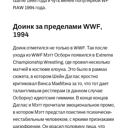
Game 1995 года и чуть менее популярной WF
RAW 1994 года.
Доинк за пределами WWF,
1994
Доинк отметился не только в WWF. Так после
ухода из WWF Мэтт Осборн появился в Extreme
Championship Wrestling, где провел несколько
матчей в костюме клоуна. Это было в рамках
сюжета, в котором Шейн Даглас яростно
критиковал Винса МакМэна за то, что тот дает
талантливым рестлерам (в данном случае
Осборну) идиотские гиммики. В конце концов
Даглас и Мэтт прочитали эмоциональное промо,
в котором Мэтт предстал поистине психически-
нестабильным человеком, с яркими признаками
шизофрении. Он красил половину лица, что