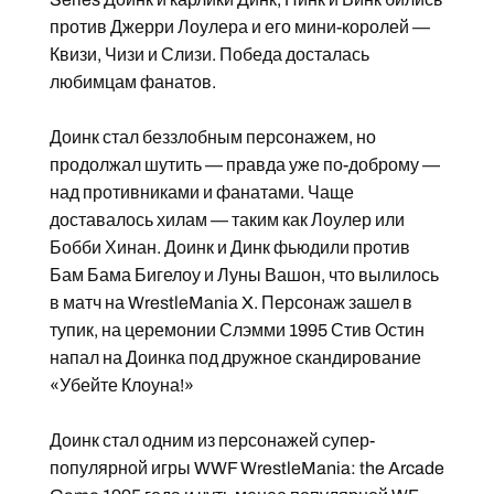
против Джерри Лоулера и его мини-королей —
Квизи, Чизи и Слизи. Победа досталась
любимцам фанатов.
Доинк стал беззлобным персонажем, но
продолжал шутить — правда уже по-доброму —
над противниками и фанатами. Чаще
доставалось хилам — таким как Лоулер или
Бобби Хинан. Доинк и Динк фьюдили против
Бам Бама Бигелоу и Луны Вашон, что вылилось
в матч на WrestleMania X. Персонаж зашел в
тупик, на церемонии Слэмми 1995 Стив Остин
напал на Доинка под дружное скандирование
«Убейте Клоуна!»
Доинк стал одним из персонажей супер-
популярной игры WWF WrestleMania: the Arcade