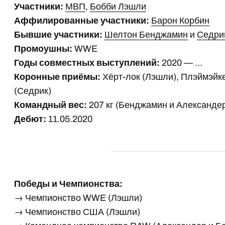
Участники:
МВП
,
Бобби Лэшли
Аффилированные участники:
Барон Корбин
Бывшие участники:
Шелтон Бенджамин
и
Седри
Промоушны:
WWE
Годы совместных выступлений:
2020 — …
Коронные приёмы:
Хёрт-лок (Лэшли), Плэймэйке
(Седрик)
Командный вес:
207 кг (Бенджамин и Александе
Дебют:
11.05.2020
Победы и Чемпионства:
→ Чемпионство WWE (Лэшли)
→ Чемпионство США (Лэшли)