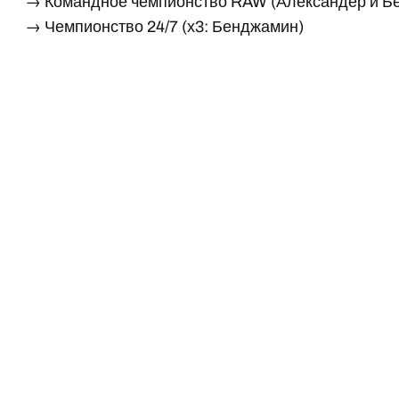
→ Командное чемпионство RAW (Александер и Б
→ Чемпионство 24/7 (х3: Бенджамин)