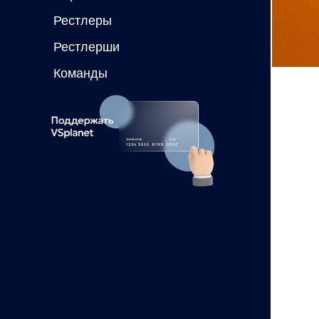
Рестлеры
Рестлерши
Команды