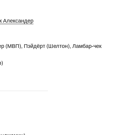
к Александер
р (МВП), Пэйдёрт (Шелтон), Ламбар-чек
р)