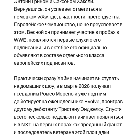
Энтони Грином и Сэксоном Хаксли.
Вернувшись, он успевает отметиться в
немецком wXw, где, в частности, претендует на
Европейское чемпионство, но не преуспевает в
этом. Весной он принимает участие в пробах в
WWE, появляются первые слухи о его
подписании, и в октябре его официально
объявляют в составе отдельного класса
европейских подписантов.
Практически сразу Хайме начинает выступать
на домашних шоу, а в марте 2026 получает
псевдоним Ромео Морено и уже под ним
дебютирует на еженедельнике Evolve, проиграв
другому дебютанту Тристану Энджелсу. Спустя
всего несколько недель он начинает появляться
и в NXT, на первых порах как преданный фанат
и последователь ветерана этой площадки