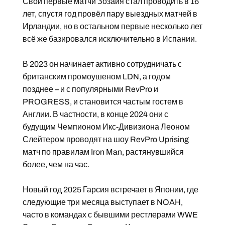
Свои первые матчи Зозайя стал проводить в 16
лет, спустя год провёл пару выездных матчей в
Ирландии, но в остальном первые несколько лет
всё же базировался исключительно в Испании.
В 2023 он начинает активно сотрудничать с
британским промоушеном LDN, а годом
позднее – и с популярными RevPro и
PROGRESS, и становится частым гостем в
Англии. В частности, в конце 2024 они с
будущим Чемпионом Икс-Дивизиона Леоном
Слейтером проводят на шоу RevPro Uprising
матч по правилам Iron Man, растянувшийся
более, чем на час.
Новый год 2025 Гарсия встречает в Японии, где
следующие три месяца выступает в NOAH,
часто в командах с бывшими рестлерами WWE