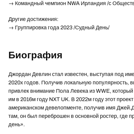
→ Командный чемпион NWA Ирландия /с Обществ
Другие достижения:
→ Группировка года 2023 /Судный День/
Биография
Джордан Девлин стал известен, выступая под и
2020х годов. Получив локальную популярность, в
привлек внимание Пола Левека из WWE, который 
им в 2016м году NXT UK. В 2022м году этот проект
американском девелопменте, получив имя Джей.
там, он был переброшен в основной ростер, где 
день».