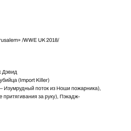
Jerusalem» /WWE UK 2018/
к Дэвид
бийца (Import Killer)
l — Изумрудный поток из Ноши пожарника),
е притягивания за руку), Пэкадж-