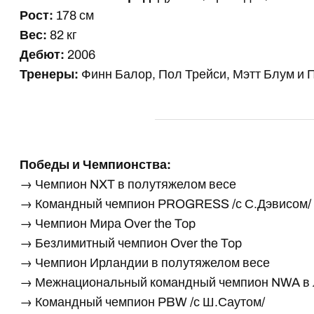
Рост:
178 см
Вес:
82 кг
Дебют:
2006
Тренеры:
Финн Балор, Пол Трейси, Мэтт Блум и
Победы и Чемпионства:
→ Чемпион NXT в полутяжелом весе
→ Командный чемпион PROGRESS /с С.Дэвисом/
→ Чемпион Мира Over the Top
→ Безлимитный чемпион Over the Top
→ Чемпион Ирландии в полутяжелом весе
→ Межнациональный командный чемпион NWA в ле
→ Командный чемпион PBW /с Ш.Саутом/