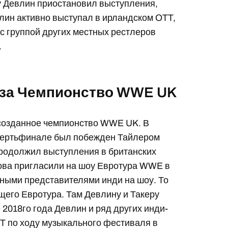
у Девлин приостановил выступления,
влин активно выступал в ирландском OTT,
с группой других местных рестлеров
.
 за Чемпионство WWE UK
а созданное чемпионство WWE UK. В
твертьфинале был побежден Тайлером
продолжил выступления в британских
снова пригласили на шоу Евротура WWE в
нными представителями инди на шоу. То
щего Евротура. Там Девлину и Такеру
 2018го года Девлин и ряд других инди-
T по ходу музыкального фестиваля в