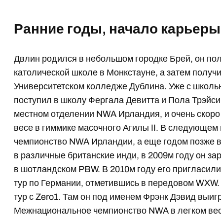
Ранние годы, начало карьеры
Двлин родился в небольшом городке Брей, он по
католической школе в Монкстауне, а затем получи
Университетском колледже Дублина. Уже с школьн
поступил в школу Фергала Девитта и Пола Трэйси.
местном отделении NWA Ирландия, и очень скор
весе в гиммике масочного Агилы II. В следующем
чемпионство NWA Ирландии, а еще годом позже 
в различные британские инди, в 2009м году он з
в шотландском PBW. В 2010м году его пригласили 
тур по Германии, отметившись в передовом WXW. 
тур с Zero1. Там он под именем Фрэнк Дэвид выи
Межнациональное чемпионство NWA в легком весе.