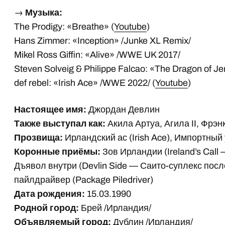
→
Музыка:
The Prodigy: «Breathe» (
Youtube
)
Hans Zimmer: «Inception» /Junke XL Remix/
Mikel Ross Giffin: «Alive» /WWE UK 2017/
Steven Solveig & Philippe Falcao: «The Dragon of 
def rebel: «Irish Ace» /WWE 2022/ (
Youtube
)
Настоящее имя:
Джордан Девлин
Также выступал как:
Акила Артуа, Агила II, Фрэн
Прозвища:
Ирландский ас (Irish Ace), Импортный у
Коронные приёмы:
Зов Ирландии (Ireland’s Cal
Дъявол внутри (Devlin Side — Саито-суплекс посл
пайлдрайвер (Package Piledriver)
Дата рождения:
15.03.1990
Родной город:
Брей /Ирландия/
Объявляемый город:
Дублин /Ирландия/