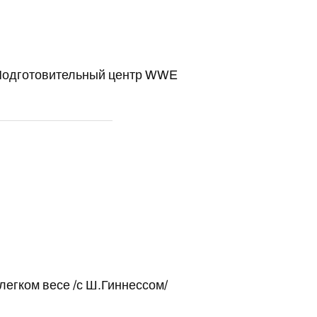
 Подготовительный центр WWE
гком весе /с Ш.Гиннессом/