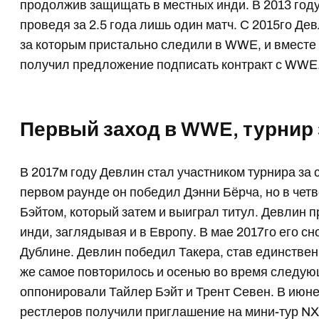
продолжив защищать в местных инди. В 2013 год
проведя за 2.5 года лишь один матч. С 2015го Де
за которым пристально следили в WWE, и вместе 
получил предложение подписать контракт с WWE
Первый заход в WWE, турнир
В 2017м году Девлин стал участником турнира з
первом раунде он победил Дэнни Бёрча, но в че
Бэйтом, который затем и выиграл титул. Девлин 
инди, заглядывая и в Европу. В мае 2017го его 
Дублине. Девлин победил Такера, став единстве
же самое повторилось и осенью во время следую
оппонировали Тайлер Бэйт и Трент Севен. В июне
рестлеров получили приглашение на мини-тур NX