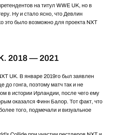
 претендентов на титул WWE UK, но в
ру. Ну и стало ясно, что Девлин
о это было возможно для проекта NXT
. 2018 — 2021
NXT UK. В январе 2019го был заявлен
е до гонга, поэтому матч так и не
ом в истории Ирландии, после чего ему
орым оказался Финн Балор. Тот факт, что
более того, подмечали и визуальное
d’s Collide при участии рестлеров NXT и