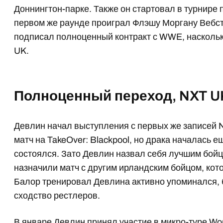
Доннингтон-парке. Также он стартовал в турнире
первом же раунде проиграл Флэшу Моргану Вебсте
подписал полноценный контракт с WWE, наскольк
UK.
Полноценный переход, NXT UK
Девлин начал выступления с первых же записей 
матч на TakeOver: Blackpool, но драка началась ещ
состоялся. Зато Девлин назвал себя лучшим бойц
назначили матч с другим ирландским бойцом, кот
Балор тренировал Девлина активно упоминался, 
сходство рестлеров.
В январе Девлин принял участие в микро-туре Worl