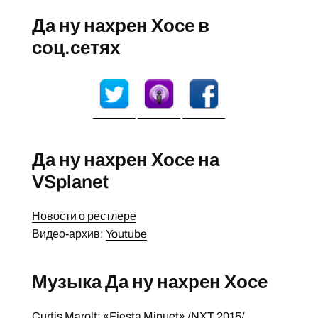
Да ну нахрен Хосе в
соц.сетях
Да ну нахрен Хосе на
VSplanet
Новости о рестлере
Видео-архив:
Youtube
Музыка Да ну нахрен Хосе
Curtis Marolt: «Fiesta Minuet» /NXT 2015/