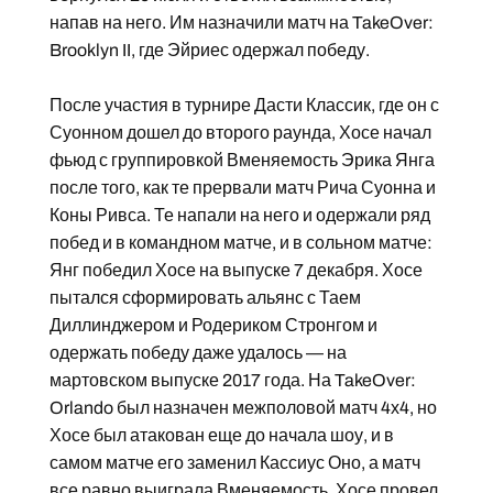
напав на него. Им назначили матч на TakeOver:
Brooklyn II, где Эйриес одержал победу.
После участия в турнире Дасти Классик, где он с
Суонном дошел до второго раунда, Хосе начал
фьюд с группировкой Вменяемость Эрика Янга
после того, как те прервали матч Рича Суонна и
Коны Ривса. Те напали на него и одержали ряд
побед и в командном матче, и в сольном матче:
Янг победил Хосе на выпуске 7 декабря. Хосе
пытался сформировать альянс с Таем
Диллинджером и Родериком Стронгом и
одержать победу даже удалось — на
мартовском выпуске 2017 года. На TakeOver:
Orlando был назначен межполовой матч 4х4, но
Хосе был атакован еще до начала шоу, и в
самом матче его заменил Кассиус Оно, а матч
все равно выиграла Вменяемость. Хосе провел