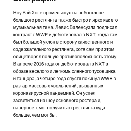
Ноу Вэй Хосе промелькнул на небосклоне
большого рестлинга так же быстро и ярко как его
музыкальная тема. Левис Валенсуэла подписал
контракт с WWE и дебютировал в NXT, когда там
был большой уклон в сторону качественного и
содержательного рестлинга, хотя сам при этом
олицетворял полную противоположность этому.
В апреле 2016 года он дебютировал в NXT в
образе веселого и легкомысленного тусовщика
и танцора, а четыре года спустя покинул WWE в
разгар массовых увольнений, вызванных
коронавирусной пандемией. Он успел
засветиться на шоу основного ростера и,
наверное, смог получить от рестлинга куда
больше, чем мог бы.