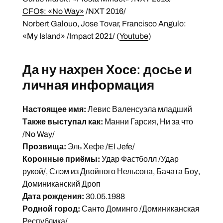
CFO$: «No Way»
/NXT 2016/
Norbert Galouo, Jose Tovar, Francisco Angulo:
«My Island» /Impact 2021/ (
Youtube
)
Да ну нахрен Хосе: досье и
личная информация
Настоящее имя:
Левис Валенсуэла младший
Также выступал как:
Манни Гарсия, Ни за что
/No Way/
Прозвища:
Эль Хефе /El Jefe/
Коронные приёмы:
Удар Фастболл /Удар
рукой/, Слэм из Двойного Нельсона, Бачата Боу,
Доминиканский Дроп
Дата рождения:
30.05.1988
Родной город:
Санто Доминго /Доминиканская
Республика/