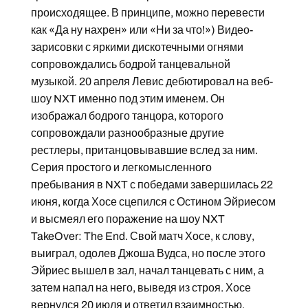
происходящее. В принципе, можно перевести
как «Да ну нахрен» или «Ни за что!») Видео-
зарисовки с яркими дискотечными огнями
сопровождались бодрой танцевальной
музыкой. 20 апреля Левис дебютировал на веб-
шоу NXT именно под этим именем. Он
изображал бодрого танцора, которого
сопровождали разнообразные другие
рестлеры, пританцовывавшие вслед за ним.
Серия простого и легкомысленного
пребывания в NXT с победами завершилась 22
июня, когда Хосе сцепился с Остином Эйриесом
и высмеял его поражение на шоу NXT
TakeOver: The End. Свой матч Хосе, к слову,
выиграл, одолев Джоша Вудса, но после этого
Эйриес вышел в зал, начал танцевать с ним, а
затем напал на него, выведя из строя. Хосе
вернулся 20 июля и ответил взаимностью,