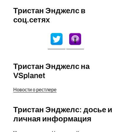
Тристан Энджелс в
соц.сетях
Тристан Энджелс на
VSplanet
Новости о рестлере
Тристан Энджелс: досье и
личная информация