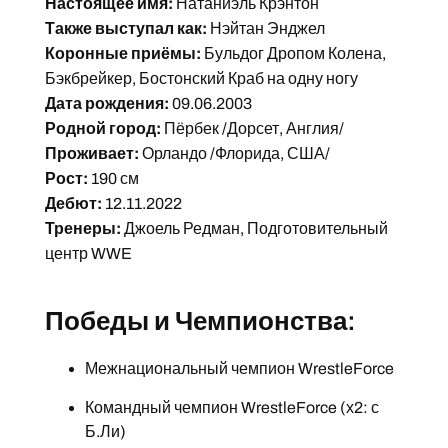
Настоящее имя:
Натаниэль Крэнтон
Также выступал как:
Нэйтан Энджел
Коронные приёмы:
Бульдог Дропом Колена,
Бэкбрейкер, Бостонский Краб на одну ногу
Дата рождения:
09.06.2003
Родной город:
Пёрбек /Дорсет, Англия/
Проживает:
Орландо /Флорида, США/
Рост:
190 см
Дебют:
12.11.2022
Тренеры:
Джоель Редман, Подготовительный
центр WWE
Победы и Чемпионства:
Межнациональный чемпион WrestleForce
Командный чемпион WrestleForce (х2: с
Б.Ли)