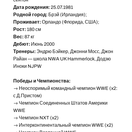
Дата рождения:
25.07.1981
Родной город:
Брэй (Ирландия);
Проживает:
Орландо (Флорида, США);
Рост:
180 см
Вес:
87 кг
Дебют:
Июнь 2000
Тренеры:
Эндрю Бэйкер, Джонни Мосс, Джон
Райан — школа NWA UK Hammerlock, Додзю
Иноки NJPW
Победы и Чемпионства:
→ Неоспоримый командный чемпион WWE (x2:
с Д.Пристом)
→ Чемпион Соединенных Штатов Америки
WWE
→ Чемпион NXT (x2)
→ Интерконтинентальный чемпион WWE (x2)