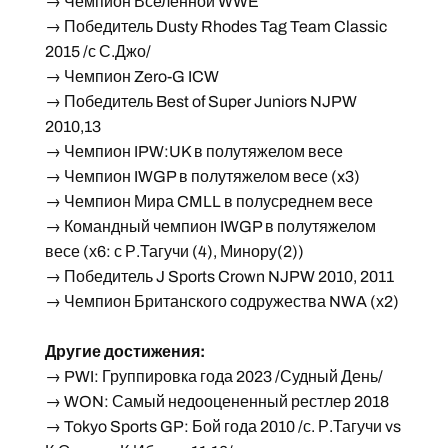
→ Чемпион Вселенной WWE
→ Победитель Dusty Rhodes Tag Team Classic
2015 /с С.Джо/
→ Чемпион Zero-G ICW
→ Победитель Best of Super Juniors NJPW
2010,13
→ Чемпион IPW:UK в полутяжелом весе
→ Чемпион IWGP в полутяжелом весе (x3)
→ Чемпион Мира CMLL в полусреднем весе
→ Командный чемпион IWGP в полутяжелом
весе (х6: с Р.Тагучи (4), Минору(2))
→ Победитель J Sports Crown NJPW 2010, 2011
→ Чемпион Британского содружества NWA (х2)
Другие достижения:
→ PWI: Группировка года 2023 /Судный День/
→ WON: Самый недооцененный рестлер 2018
→ Tokyo Sports GP: Бой года 2010 /с. Р.Тагучи vs