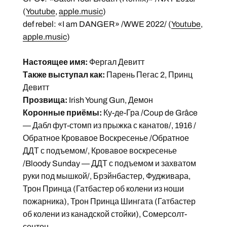
(
Youtube
,
apple.music
)
def rebel: «I am DANGER» /WWE 2022/ (
Youtube
,
apple.music
)
Настоящее имя:
Фергал Девитт
Также выступал как:
Парень Пегас 2, Принц
Девитт
Прозвища:
Irish Young Gun, Демон
Коронные приёмы:
Ку-де-Гра /Coup de Grâce
— Дабл фут-стомп из прыжка с канатов/, 1916 /
Обратное Кровавое Воскресенье /Обратное
ДДТ с подъемом/, Кровавое воскресенье
/Bloody Sunday — ДДТ с подъемом и захватом
руки под мышкой/, Брэйнбастер, Фудживара,
Трон Принца (Гатбастер об колени из ноши
пожарника), Трон Принца Шингата (Гатбастер
об колени из канадской стойки), Сомерсолт-
сентон