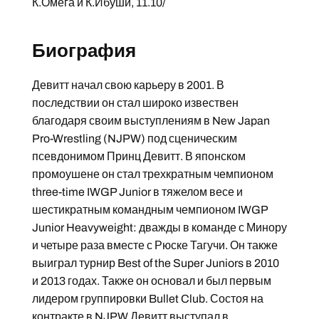
К.Омега и К.Ибуши, 11.10/
Биография
Девитт начал свою карьеру в 2001. В
последствии он стал широко извествен
благодаря своим выступлениям в New Japan
Pro-Wrestling (NJPW) под сценическим
псевдонимом Принц Девитт. В японском
промоушене он стал трехкратным чемпионом
three-time IWGP Junior в тяжелом весе и
шестикратным командным чемпионом IWGP
Junior Heavyweight: дважды в команде с Минору
и четыре раза вместе с Рюске Тагучи. Он также
выиграл турнир Best of the Super Juniors в 2010
и 2013 годах. Также он основал и был первым
лидером группировки Bullet Club. Состоя на
контракте в NJPW Девитт выступал в