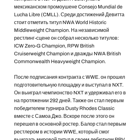
мексиканском промоушене Consejo Mundial de
Lucha Libre (CMLL). Среди достижений Девитта
стоит отметить титул NWA World Historic
Middleweight Champion. На независимой
рестлинг-сцене он собрал несколько титулов:
ICW Zero-G Champion, RPW British
Cruiserweight Champion и дважды NWA British
Commonwealth Heavyweight Champion.
После подписания контракта с WWE. он прошел
подготовительную площадку и выступал в NXT.
Он выиграл чемпионство NXT и удерживал его в
на протяжении 292 дней. Также он стал первым
победителем турнира Dusty Rhodes Classic
вместе с Самоа Джо. Вскоре после этого он
перешел в основной ростер. Балор стал первым
рестлером в истории WWE, который смог
выиграть мировой титул в своем дебютном PPV.