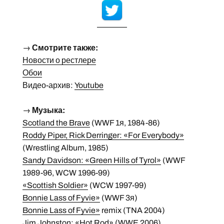
→
Смотрите также:
Новости о рестлере
Обои
Видео-архив:
Youtube
→
Музыка:
Scotland the Brave
(WWF 1я, 1984-86)
Roddy Piper, Rick Derringer: «For Everybody»
(Wrestling Album, 1985)
Sandy Davidson: «Green Hills of Tyrol»
(WWF
1989-96, WCW 1996-99)
«Scottish Soldier»
(WCW 1997-99)
Bonnie Lass of Fyvie»
(WWF 3я)
Bonnie Lass of Fyvie»
remix (TNA 2004)
Jim Johnston: «Hot Rod»
(WWE 2006)