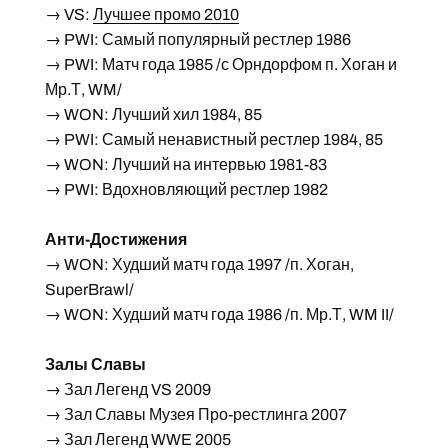
→ VS:
Лучшее промо 2010
→ PWI: Самый популярный рестлер 1986
→ PWI: Матч года 1985 /с Орндорфом п. Хоган и
Мр.Т, WM/
→ WON: Лучший хил 1984, 85
→ PWI: Самый ненавистный рестлер 1984, 85
→ WON: Лучший на интервью 1981-83
→ PWI: Вдохновляющий рестлер 1982
Анти-Достижения
→ WON: Худший матч года 1997 /п. Хоган,
SuperBrawl/
→ WON: Худший матч года 1986 /п. Мр.Т, WM II/
Залы Славы
→ Зал Легенд VS 2009
→ Зал Славы Музея Про-рестлинга 2007
→ Зал Легенд WWE 2005