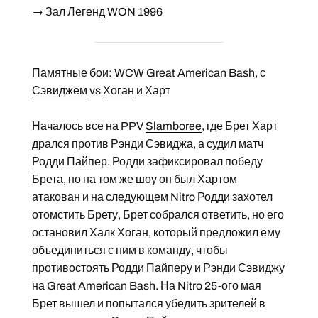
→ Зал Легенд WON 1996
Памятные бои:
WCW Great American Bash
, с
Сэвиджем
vs
Хоган
и Харт
Началось все на PPV
Slamboree
, где Брет Харт
дрался против Рэнди Сэвиджа, а судил матч
Родди Пайпер. Родди зафиксировал победу
Брета, но на том же шоу он был Хартом
атакован и на следующем Nitro Родди захотел
отомстить Брету, Брет собрался ответить, но его
остановил Халк Хоган, который предложил ему
объединиться с ним в команду, чтобы
противостоять Родди Пайперу и Рэнди Сэвиджу
на Great American Bash. На Nitro 25-ого мая
Брет вышел и попытался убедить зрителей в