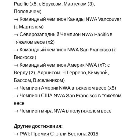
Pacific (х5: с Бруксом, Мартелом (3),
Поповичем)
→ Командный чемпион Канады NWA Vancouver
(с Мартелом)
→ Северозападный Чемпион NWA Pacific в
тяжелом весе (х2)
→ Командный чемпион NWA San Francisco (с
Вискоски)
→ Командный чемпион Америк NWA (х7: с
Верду (2), Адонисом, Ч.Герреро, Кимурой,
Бассом, Висельником)
→ Чемпион Америк NWA в тяжелом весе (х5)
→ Чемпион США NWA San Francisco в тяжелом
весе
→ Чемпион мира NWA в полутяжелом весе
Другие достижения:
→ PWI: Премия Стэнли Вестона 2015