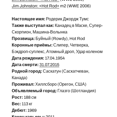
Jim Johnston: «Hot Rod»
m2 (WWE 2006)
Настоящее имя:
Родерик Джордж Тумс
Также выступал как:
Канадец в Маске, Супер-
Скорпион, Машина-Волынка
Прозвища:
Буйный (Rowdy), Hot Rod
Коронные приёмы:
Слипер, Четверка,
Бэкдроп-суплекс, Атомный дроп, Удар коленом
Дата рождения:
17.04.1954
Дата смерти:
31.07.2015
Родной город:
Саскатун (Саскатчеван,
Канада)
Проживал:
Хиллсборо (Орегон, США)
Объявляемый город:
Глазго (Шотландия)
Рост:
188 см
Вес:
113 кг
Дебют:
1969
Конец карьеры:
2011