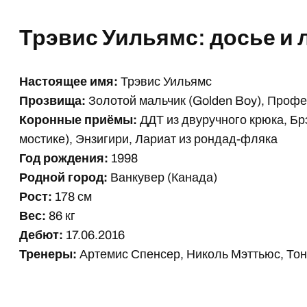
Трэвис Уильямс: досье и
Настоящее имя:
Трэвис Уильямс
Прозвища:
Золотой мальчик (Golden Boy), Профес
Коронные приёмы:
ДДТ из двуручного крюка, Бр
мостике), Энзигири, Лариат из рондад-фляка
Год рождения:
1998
Родной город:
Ванкувер (Канада)
Рост:
178 см
Вес:
86 кг
Дебют:
17.06.2016
Тренеры:
Артемис Спенсер, Николь Мэттьюс, Тон