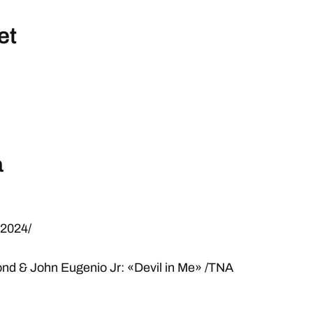
et
а
 2024/
d & John Eugenio Jr: «Devil in Me» /TNA