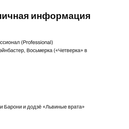
 личная информация
сионал (Professional)
эйнбастер, Восьмерка («Четверка» в
и Барони и додзё «Львиные врата»