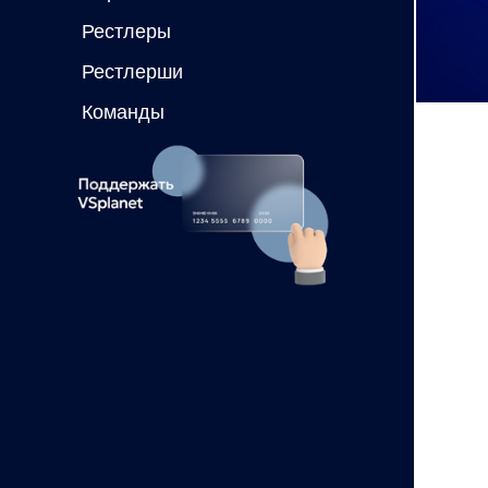
Рестлеры
Рестлерши
Команды