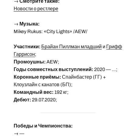
→
Смотрите также:
Новости о рестлере
→
Музыка:
Mikey Rukus: «City Lights» /AEW/
Участники:
Брайан Пиллман младший
и
Грифф
Гаррисон
;
Промоушны:
AEW;
Годы совместных выступлений:
2020 — …;
Коронные приёмы:
Спайнбастер (ГГ) +
Клоузлайн с канатов (БП);
Командный вес:
192 кг;
Дебют:
29.07.2020;
Победы и Чемпионства:
→ —