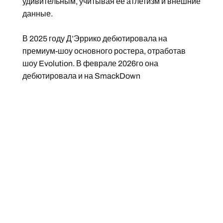
удивительным, учитывая ее атлетизм и внешние
данные.
В 2025 году Д’Эррико дебютировала на
премиум-шоу основного ростера, отработав
шоу Evolution. В феврале 2026го она
дебютировала и на SmackDown