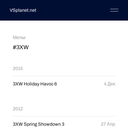
VSplanet.net
Метки
#3XW
2015
3XW Holiday Havoc 6
4 Дек
2012
3XW Spring Showdown 3
27 Апр