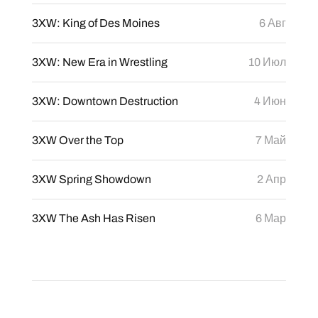
3XW: King of Des Moines
6 Авг
3XW: New Era in Wrestling
10 Июл
3XW: Downtown Destruction
4 Июн
3XW Over the Top
7 Май
3XW Spring Showdown
2 Апр
3XW The Ash Has Risen
6 Мар