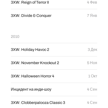
3XW: Reign of Terror II
4 Фев
3XW: Divide & Conquer
7 Янв
2010
3XW: Holiday Havoc 2
3 Дек
3XW: November Knockout 2
5 Ноя
3XW: Halloween Horror 4
1 Окт
Инцидент на инди-шоу
4 Сен
3XW: Clobberpalooza Classic 3
4 Сен