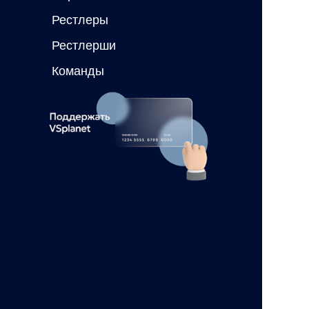
Рестлеры
Рестлерши
Команды