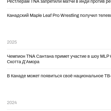
Рестлерам TNA запретили матчи в инди против 
Канадский Maple Leaf Pro Wrestling получил теле
2025
Чемпион TNA Сантана примет участие в шоу MLP
Скотта Д’Амора
В Канаде может появиться своё национальное ТВ
2024