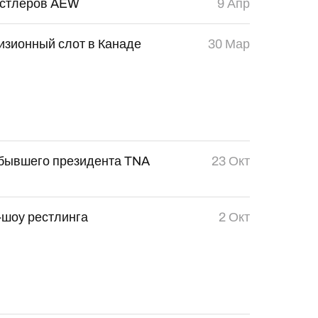
рестлеров AEW
9 Апр
визионный слот в Канаде
30 Мар
 бывшего президента TNA
23 Окт
-шоу рестлинга
2 Окт