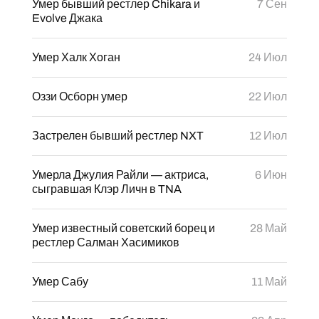
Умер бывший рестлер Chikara и
7 Сен
Evolve Джака
Умер Халк Хоган
24 Июл
Оззи Осборн умер
22 Июл
Застрелен бывший рестлер NXT
12 Июл
Умерла Джулия Райли — актриса,
6 Июн
сыгравшая Клэр Личн в TNA
Умер известный советский борец и
28 Май
рестлер Салман Хасимиков
Умер Сабу
11 Май