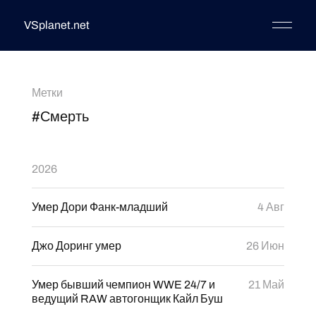
VSplanet.net
Метки
#Смерть
2026
Умер Дори Фанк-младший
4 Авг
Джо Доринг умер
26 Июн
Умер бывший чемпион WWE 24/7 и
21 Май
ведущий RAW автогонщик Кайл Буш