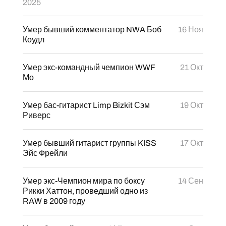
2025
Умер бывший комментатор NWA Боб
16 Ноя
Коудл
Умер экс-командный чемпион WWF
21 Окт
Мо
Умер бас-гитарист Limp Bizkit Сэм
19 Окт
Риверс
Умер бывший гитарист группы KISS
17 Окт
Эйс Фрейли
Умер экс-Чемпион мира по боксу
14 Сен
Рикки Хаттон, проведший одно из
RAW в 2009 году