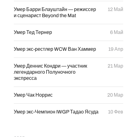
Умер Барри Блауштайн — режиссер
12 Май
и сценарист Beyond the Mat
Умер Тед Тернер
6 Май
Умер экс-рестлер WCW Ван Хаммер
19 Апр
Умер Деннис Кондри — участник
21 Мар
легендарного Полуночного
экспресса
Умер Чак Норрис
20 Мар
Умер экс-Чемпион IWGP Тадао Ясуда
10 Фев