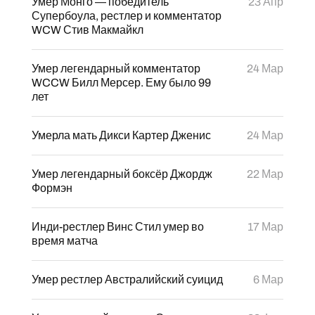
Умер Монго — победитель
23 Апр
Супербоула, рестлер и комментатор
WCW Стив Макмайкл
Умер легендарный комментатор
24 Мар
WCCW Билл Мерсер. Ему было 99
лет
Умерла мать Дикси Картер Дженис
24 Мар
Умер легендарный боксёр Джордж
22 Мар
Формэн
Инди-рестлер Винс Стил умер во
17 Мар
время матча
Умер рестлер Австралийский суицид
6 Мар