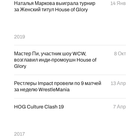
Наталья Маркова выиграла турнир
14 Янв
за Женский титул House of Glory
2019
Мастер Пи, участник шоу WCW,
8 Окт
возглавил инди-промоушн House of
Glory
Рестлеры Impact провели по 9 матчей
13 Апр
за неделю WrestleMania
HOG Culture Clash 19
7 Апр
2017