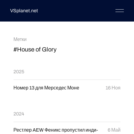
VSplanet.net
Метки
#House of Glory
2025
Номер 13 для Мерседес Моне
16 Ноя
2024
Рестлер AEW Феникс пропустил инди-
6 Май