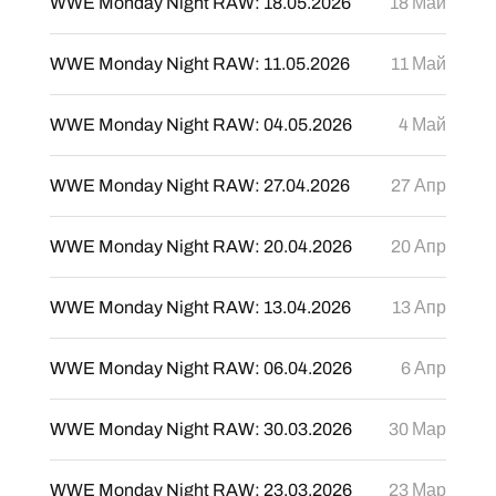
WWE Monday Night RAW: 18.05.2026
18 Май
WWE Monday Night RAW: 11.05.2026
11 Май
WWE Monday Night RAW: 04.05.2026
4 Май
WWE Monday Night RAW: 27.04.2026
27 Апр
WWE Monday Night RAW: 20.04.2026
20 Апр
WWE Monday Night RAW: 13.04.2026
13 Апр
WWE Monday Night RAW: 06.04.2026
6 Апр
WWE Monday Night RAW: 30.03.2026
30 Мар
WWE Monday Night RAW: 23.03.2026
23 Мар