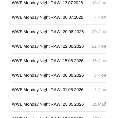
WWE Monday Night RAW: 13.07.2026
13 Июл
WWE Monday Night RAW: 06.07.2026
7 Июл
WWE Monday Night RAW: 29.06.2026
29 Июн
WWE Monday Night RAW: 22.06.2026
22 Июн
WWE Monday Night RAW: 15.06.2026
15 Июн
WWE Monday Night RAW: 08.06.2026
8 Июн
WWE Monday Night RAW: 01.06.2026
1 Июн
WWE Monday Night RAW: 25.05.2026
25 Май