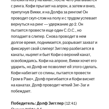
с ринга. Кофи прыгает на апрон, а затем и вниз,
припугнув Викки, и на Долфа за рингом! Он
проводит скуп-слэм на полу и с трудом успевает
вернуться на ринг — удержание до 2. Он
пытается провести еще один С.О.С., но
попадает в слипер. Снова проводит в нем
долгое время, поднимается, разрывает захват и
фиксирует свой слипер! Зигглер разбегается в
канаты, ныряет и бьет Кофи о верхний канат,
освобождаясь. Кофи на апроне, Викки хочет его
ударить, но Долф не позволяет ей этого сделать.
Кофи набегает со спины, пытается провести
Гром в Раю», Долф пригибается и Кофи виснет
на канатах. Долф проводит четкий Зиг-Заг и
побеждает.
Победитель: Долф Зигглер
(12:41)