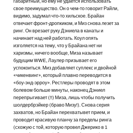
габаритный, но ему не удается использовать
свое преимущество. Он о чем-то говорит Райли,
видимо, задумал что-то хильское. Брайан
отвечает фронт-дропкиком, и Миз снова лезет за
ринг. Он врезает руку Дэниела в канаты и
начинает над ней работать. Коул опять
изголяется на тему, что у Брайана нет ни
харизмы, ничего вообще, Миза называет
будущим WWE, Лаулер призывает его
успокоиться. Миз добавляет суплекс и двойной
«чикенвинг», который плавно переводится в
«боу-энд-эрроу». Рестлеры проводят в этом
болевом больше минуты, наконец Дэниел
перепрыгивает (!!) Миза, лишь чтобы получить
шолдербрэйкер (браво Мизу!). Снова серия
захватов, но Брайан перехватывет прием, и
проводит красивую планчу за пределы ринга
(схожую с той, которую провел Джерико в 1