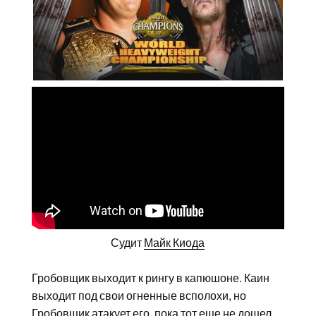
Судит
Майк Киода
Гробовщик выходит к рингу в капюшоне. Каин
выходит под свои огненные всполохи, но
Гробовщик атакует его, пока тот еще не дошел