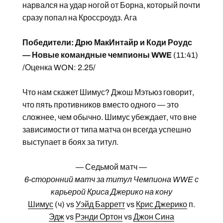
нарвался на удар ногой от Борна, который почти
сразу попал на Кроссроудз. Ага
Победители: Дрю МакИнтайр и Коди Роудс
— Новые командные чемпионы WWE
(11:41)
/Оценка WON: 2.25/
Что нам скажет Шимус? Джош Мэтьюз говорит,
что пять противников вместо одного — это
сложнее, чем обычно. Шимус убеждает, что вне
зависимости от типа матча он всегда успешно
выступает в боях за титул.
— Седьмой матч —
6-сторонний матч за титул Чемпиона WWE с
карьерой Криса Джерико на кону
Шимус
(ч) vs
Уэйд Барретт
vs
Крис Джерико
п.
Эдж
vs
Рэнди Ортон
vs
Джон Сина