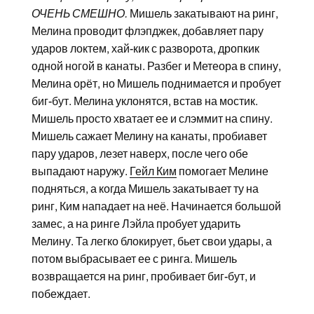
ОЧЕНЬ СМЕШНО.
Мишель закатывают на ринг,
Мелина проводит флэпджек, добавляет пару
ударов локтем, хай-кик с разворота, дропкик
одной ногой в канаты. Разбег и Метеора в спину,
Мелина орёт, но Мишель поднимается и пробует
биг-бут. Мелина уклонятся, встав на мостик.
Мишель просто хватает ее и слэммит на спину.
Мишель сажает Мелину на канаты, пробиавет
пару ударов, лезет наверх, после чего обе
выпадают наружу.
Гейл Ким
помогает Мелине
подняться, а когда Мишель закатывает ту на
ринг, Ким нападает на неё. Начинается большой
замес, а на ринге Лэйла пробует ударить
Мелину. Та легко блокирует, бьет свои удары, а
потом выбрасывает ее с ринга. Мишель
возвращается на ринг, пробивает биг-бут, и
побеждает.