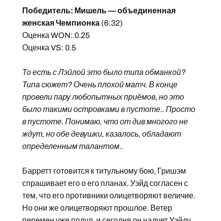
Победитель: Мишель — объединенная
женская Чемпионка
(6:32)
Оценка WON: 0.25
Оценка VS: 0.5
То есть с Лэйлой это было типа обманкой?
Типа сюжет? Очень плохой матч. В конце
провели пару любопытных приёмов, но это
было такими островками в пустоте.. Просто
в пустоте. Понимаю, что от див многого не
ждут, но обе девушки, казалось, обладают
определенным талантом..
Барретт готовится к титульному бою, Гришэм
спрашивает его о его планах. Уэйд согласен с
тем, что его противники олицетворяют величие.
Но они же олицетворяют прошлое. Ветер
перемен уже подул, и сегодня он надует Уэйду