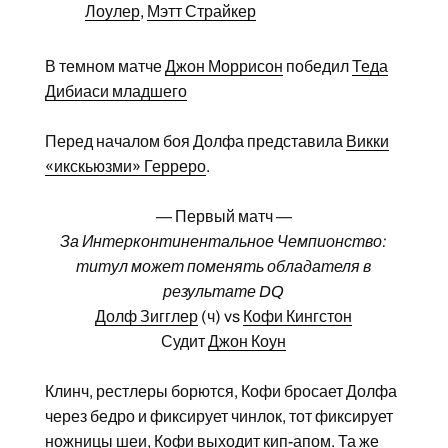
Лоулер
,
Мэтт Страйкер
В темном матче
Джон Моррисон
победил
Теда
Дибиаси младшего
Перед началом боя Долфа представила
Викки
«икскьюзми» Герреро
.
— Первый матч —
За Интерконтинентальное Чемпионство:
титул может поменять обладателя в
результате DQ
Долф Зигглер
(ч) vs
Кофи Кингстон
Судит
Джон Коун
Клинч, рестлеры борются, Кофи бросает Долфа
через бедро и фиксирует чинлок, тот фиксирует
ножницы шеи, Кофи выходит кип-апом. Та же