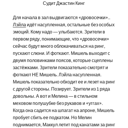
Судит Джастин Кинг
Для начала в зал выдвигаются «дровосечки»..
Лэйла
идёт насупленная, остальные без особых
эмоций. Кому надо — улыбаются. Зрители в
первом ряду, понимающие, что «дровосечки»
сейчас будут много облокачиваться на ринг,
пускают слюни. И фоткают. Мишель выходит с
двумя половинками поясов, которые сцеплены
застёжками. Зрители показательно смотрят и
фоткают НЕ Мишель. Лэйла насупленная.
Мишель показательно обходит ее и лезет на ринг
с другой стороны. Позирует. Зрители из 1 ряда
довольны. А вот и Мелина — в стильном
меховом полушубке без рукавов и «уггах».
Когда она садится на шпагат на апроне, Мишель
пробует сбить ее подкатом. Но Мелин
поднимается, Маккул летит под канатами за ринг