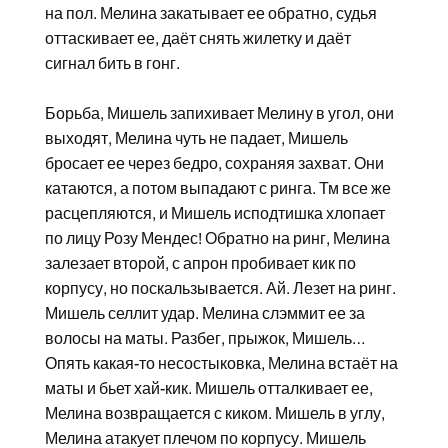
на пол. Мелина закатывает ее обратно, судья
оттаскивает ее, даёт снять жилетку и даёт
сигнал бить в гонг.
Борьба, Мишель запихивает Мелину в угол, они
выходят, Мелина чуть не падает, Мишель
бросает ее через бедро, сохраняя захват. Они
катаются, а потом выпадают с ринга. Тм все же
расцепляются, и Мишель исподтишка хлопает
по лицу Розу Мендес! Обратно на ринг, Мелина
залезает второй, с апрон пробивает кик по
корпусу, но поскальзывается. Ай. Лезет на ринг.
Мишель селлит удар. Мелина слэммит ее за
волосы на маты. Разбег, прыжок, Мишель…
Опять какая-то несостыковка, Мелина встаёт на
маты и бьет хай-кик. Мишель отталкивает ее,
Мелина возвращается с киком. Мишель в углу,
Мелина атакует плечом по корпусу. Мишель