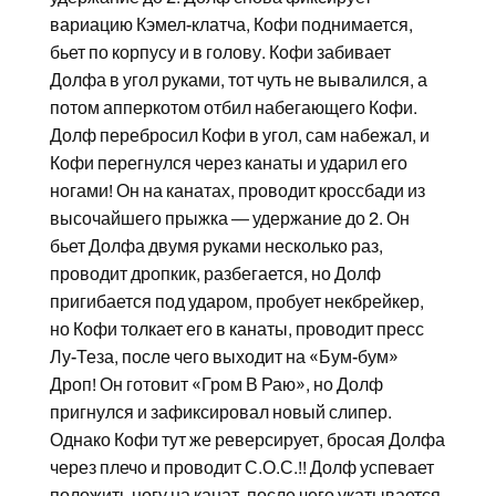
вариацию Кэмел-клатча, Кофи поднимается,
бьет по корпусу и в голову. Кофи забивает
Долфа в угол руками, тот чуть не вывалился, а
потом апперкотом отбил набегающего Кофи.
Долф перебросил Кофи в угол, сам набежал, и
Кофи перегнулся через канаты и ударил его
ногами! Он на канатах, проводит кроссбади из
высочайшего прыжка — удержание до 2. Он
бьет Долфа двумя руками несколько раз,
проводит дропкик, разбегается, но Долф
пригибается под ударом, пробует некбрейкер,
но Кофи толкает его в канаты, проводит пресс
Лу-Теза, после чего выходит на «Бум-бум»
Дроп! Он готовит «Гром В Раю», но Долф
пригнулся и зафиксировал новый слипер.
Однако Кофи тут же реверсирует, бросая Долфа
через плечо и проводит С.О.С.!! Долф успевает
положить ногу на канат, после чего укатывается