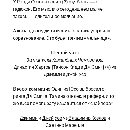
У Рэнди Ортона новая (?) футболка — с
гадюкой. Его мысли о сегодняшнем матче
таковы — длительное молчание.
А командному дивизиону все ж таки устроили
соревнование. Это будет тэг-тим «мельница».
— Шестой матч —
За титулы Командных Чемпионов:
Династия Хартов
[
Тайсон Кидд
и
ДХ Смит
] (ч) vs
Джимми
и
Джей
Усо
В коротком матче Один из Юсо выбросил с
ринга ДХ Смита, Тамина отвлекла рефери, и тот
же Юсо помог брату избавиться от «снайпера»
Джимми
и
Джей
Усо
vs
Владимир Козлов
и
Сантино Марелла