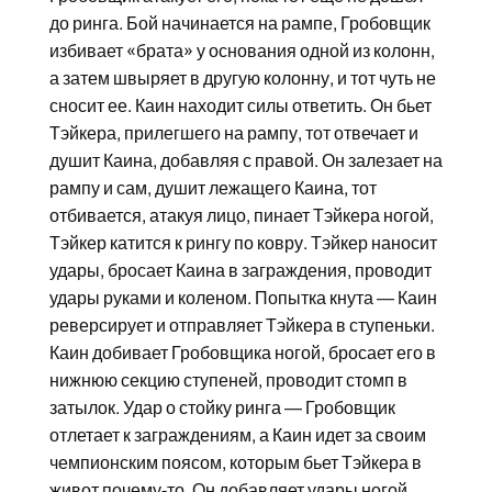
до ринга. Бой начинается на рампе, Гробовщик
избивает «брата» у основания одной из колонн,
а затем швыряет в другую колонну, и тот чуть не
сносит ее. Каин находит силы ответить. Он бьет
Тэйкера, прилегшего на рампу, тот отвечает и
душит Каина, добавляя с правой. Он залезает на
рампу и сам, душит лежащего Каина, тот
отбивается, атакуя лицо, пинает Тэйкера ногой,
Тэйкер катится к рингу по ковру. Тэйкер наносит
удары, бросает Каина в заграждения, проводит
удары руками и коленом. Попытка кнута — Каин
реверсирует и отправляет Тэйкера в ступеньки.
Каин добивает Гробовщика ногой, бросает его в
нижнюю секцию ступеней, проводит стомп в
затылок. Удар о стойку ринга — Гробовщик
отлетает к заграждениям, а Каин идет за своим
чемпионским поясом, которым бьет Тэйкера в
живот почему-то. Он добавляет удары ногой,