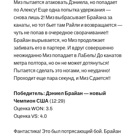
Миз пытается атаковать Дэниела, но попадает
по Алексу! Еще одна попытка удержания —
снова лишь 2! Миз выбрасывает Брайана за
канаты, но тот бьет там Райли и возвращается —
чуть не попав в очередное сворачивание!!
Брайан вырывается, но Миз продолжает
забивать его в партере. И вдруг совершенно
неожиданно Миз попадает в ЛаБель! До канатов
метра полтора, но он не может дотянуться!
Пытается сделать это ногами, но неудачно!
Проходит еще пара секунд, и Миз Сдается!!
Победитель: Дэниел Брайан — новый
Чемпион США
(12:29)
Оценка WON: 3.5
Оценка VS: 4.0
Фантастика! Это был потрясающий бой. Брайан