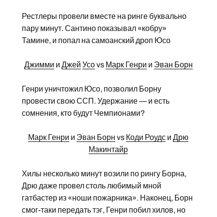
Рестлеры провели вместе на ринге буквально
пару минут. Сантино показывал «кобру»
Тамине, и попал на самоанский дроп Юсо
Джимми
и
Джей
Усо
vs
Марк Генри
и
Эван Борн
Генри уничтожил Юсо, позволил Борну
провести свою ССП. Удержание — и есть
сомнения, кто будут Чемпионами?
Марк Генри
и
Эван Борн
vs
Коди Роудс
и
Дрю
Макинтайр
Хилы несколько минут возили по рингу Борна,
Дрю даже провел столь любимый мной
гатбастер из «ноши пожарника». Наконец, Борн
смог-таки передать тэг, Генри побил хилов, но