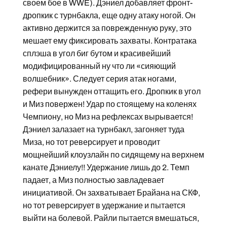
своем бое в WWE). Дэниел добавляет фронт-
дропкик с турнбакла, еще одну атаку ногой. Он
активно держится за поврежденную руку, это
мешает ему фиксировать захваты. Контратака
сплэша в угол биг бутом и красивейший
модифицированный ну что ли «сияющий
волшебник». Следует серия атак ногами,
рефери вынужден оттащить его. Дропкик в угол
и Миз повержен! Удар по стоящему на коленях
Чемпиону, но Миз на рефлексах вырывается!
Дэниел залазает на турнбакл, загоняет туда
Миза, но тот реверсирует и проводит
мощнейший клоузлайн по сидящему на верхнем
канате Дэниелу!! Удержание лишь до 2. Темп
падает, а Миз полностью завладевает
инициативой. Он захватывает Брайана на СКФ,
но тот реверсирует в удержание и пытается
выйти на болевой. Райли пытается вмешаться,