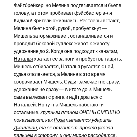
Фэйтбрейкер, но Мелина подтягивается и бьет в
голову, а потом пробивает фэйсбастер а-ля
Кидман! Зрители оживились. Рестлеры встают,
Мелина бьет ногой, рукой, пробует кнут —
Мишель затормаживает, останавливается и
проводит боковой суплекс живот-к-животу —
удержание до 2. Когда она подходит к канатам,
Наталья
хватает ее за ноги и пробует вытащить.
Мишель отбивается, Наталья ругается с ней,
судья отвлекается, а Мелина в это время
сворачивает Мишель. Судья замечает не сразу,
удержание не сразу — в итоге до 2. Мишель
сама вылезает с ринга и идёт драться с
Натальей. Но тут на Мишель набегают и
остальные.
крупным планом ОЧЕНЬ СМЕШНО
показывают, как
Роза
пытается ударить
Джиллиан
, та ее отгоняет, просто указав
пальцем в сторону, и они мирно расходятся.