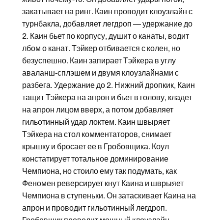
закатывает на ринг. Каин проводит клоузлайн с
турнбакла, добавляет легдроп — удержание до
2. Каин бьет по корпусу, душит о канаты, водит
лбом о канат. Тэйкер отбивается с колен, но
безуспешно. Каин запирает Тэйкера в углу
аваланш-сплэшем и двумя клоузлайнами с
разбега. Удержание до 2. Нижний дропкик, Каин
тащит Тэйкера на апрон и бьет в голову, кладет
на апрон лицом вверх, а потом добавляет
гильотинный удар локтем. Каин швыряет
Тэйкера на стол комментаторов, снимает
крышку и бросает ее в Гробовщика. Коул
констатирует тотальное доминирование
Чемпиона, но стоило ему так подумать, как
Феномен реверсирует кнут Каина и шврыяет
Чемпиона в ступеньки. Он затаскивает Каина на
апрон и проводит гильотинный легдроп.