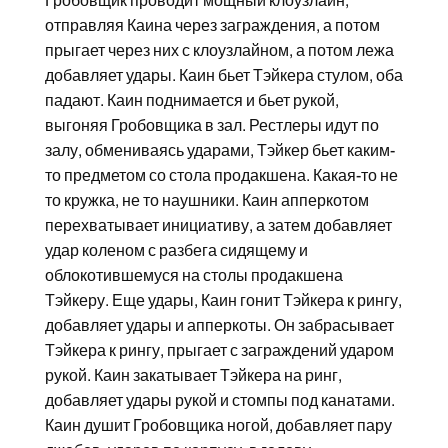
Гробовщик проводит мощный клоузлайн,
отправляя Каина через заграждения, а потом
прыгает через них с клоузлайном, а потом лежа
добавляет удары. Каин бьет Тэйкера стулом, оба
падают. Каин поднимается и бьет рукой,
выгоняя Гробовщика в зал. Рестлеры идут по
залу, обмениваясь ударами, Тэйкер бьет каким-
то предметом со стола продакшена. Какая-то не
то кружка, не то наушники. Каин апперкотом
перехватывает инициативу, а затем добавляет
удар коленом с разбега сидящему и
облокотившемуся на столы продакшена
Тэйкеру. Еще удары, Каин гонит Тэйкера к рингу,
добавляет удары и апперкоты. Он забрасывает
Тэйкера к рингу, прыгает с заграждений ударом
рукой. Каин закатывает Тэйкера на ринг,
добавляет удары рукой и стомпы под канатами.
Каин душит Гробовщика ногой, добавляет пару