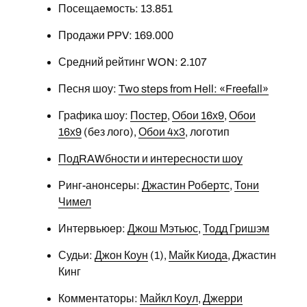
Посещаемость: 13.851
Продажи PPV: 169.000
Средний рейтинг WON: 2.107
Песня шоу:
Two steps from Hell: «Freefall»
Графика шоу:
Постер
,
Обои 16х9
,
Обои
16х9
(без лого),
Обои 4х3
, логотип
ПодRAWбности и интересности шоу
Ринг-анонсеры:
Джастин Робертс
,
Тони
Чимел
Интервьюер:
Джош Мэтьюс
,
Тодд Гришэм
Судьи:
Джон Коун
(1),
Майк Киода
, Джастин
Кинг
Комментаторы:
Майкл Коул
,
Джерри