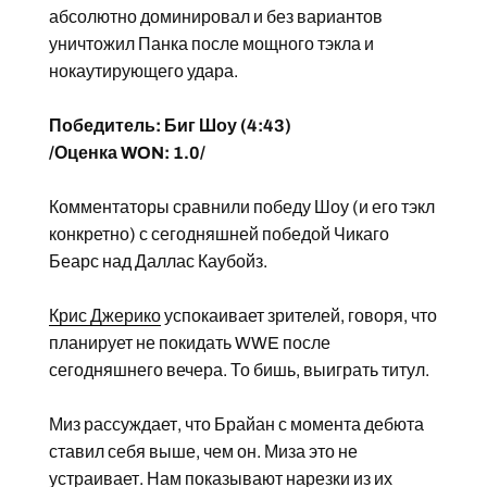
абсолютно доминировал и без вариантов
уничтожил Панка после мощного тэкла и
нокаутирующего удара.
Победитель: Биг Шоу (4:43)
/Оценка WON: 1.0/
Комментаторы сравнили победу Шоу (и его тэкл
конкретно) с сегодняшней победой Чикаго
Беарс над Даллас Каубойз.
Крис Джерико
успокаивает зрителей, говоря, что
планирует не покидать WWE после
сегодняшнего вечера. То бишь, выиграть титул.
Миз рассуждает, что Брайан с момента дебюта
ставил себя выше, чем он. Миза это не
устраивает. Нам показывают нарезки из их