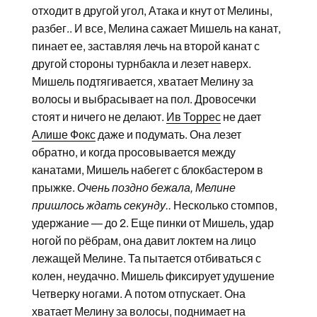
отходит в другой угол, Атака и кнут от Мелины,
разбег.. И все, Мелина сажает Мишель на канат,
пинает ее, заставляя лечь на второй канат с
другой стороны турнбакла и лезет наверх.
Мишель подтягивается, хватает Мелину за
волосы и выбрасывает на пол. Дровосечки
стоят и ничего не делают.
Ив Торрес
не дает
Алише Фокс
даже и подумать. Она лезет
обратно, и когда просовывается между
канатами, Мишель набегет с блокбастером в
прыжке.
Очень поздно бежала, Мелине
пришлось ждать секунду..
Несколько стомпов,
удержание — до 2. Еще пинки от Мишель, удар
ногой по рёбрам, она давит локтем на лицо
лежащей Мелине. Та пытается отбиваться с
колен, неудачно. Мишель фиксирует удушение
Четверку ногами. А потом отпускает. Она
хватает Мелину за волосы, поднимает на