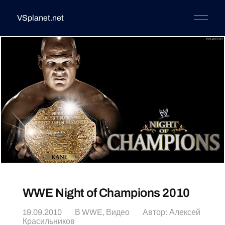
VSplanet.net
WWE Night of Champions 2010
19.09.2010
В
WWE
,
Видео
Автор:
Алексей
Красильников