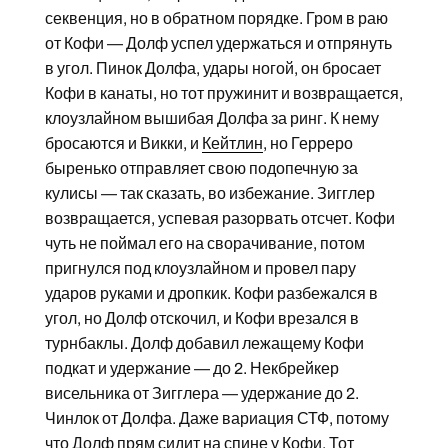
секвенция, но в обратном порядке. Гром в раю
от Кофи — Долф успел удержаться и отпрянуть
в угол. Пинок Долфа, удары ногой, он бросает
Кофи в канаты, но тот пружинит и возвращается,
клоузлайном вышибая Долфа за ринг. К нему
бросаются и Викки, и
Кейтлин
, но Герреро
быренько отправляет свою подопечную за
кулисы — так сказать, во избежание. Зигглер
возвращается, успевая разорвать отсчет. Кофи
чуть не поймал его на сворачивание, потом
пригнулся под клоузлайном и провел пару
ударов руками и дропкик. Кофи разбежался в
угол, но Долф отскочил, и Кофи врезался в
турнбаклы. Долф добавил лежащему Кофи
подкат и удержание — до 2. Некбрейкер
висельника от Зигглера — удержание до 2.
Чинлок от Долфа. Даже вариация СТФ, потому
что Долф прям сидит на спине у Кофи. Тот