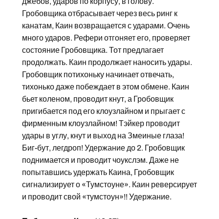
джебов, ударов по корпусу, в голову.
Гробовщика отбрасывает через весь ринг к
канатам, Каин возвращается с ударами. Очень
много ударов. Рефери отгоняет его, проверяет
состояние Гробовщика. Тот предлагает
продолжать. Каин продолжает наносить удары.
Гробовщик потихоньку начинает отвечать,
тихонько даже побеждает в этом обмене. Каин
бьет коленом, проводит кнут, а Гробовщик
пригибается под его клоузлайном и прыгает с
фирменным клоузлайном! Тэйкер проводит
удары в углу, кнут и выход на Змеиные глаза!
Биг-бут, легдроп! Удержание до 2. Гробовщик
поднимается и проводит чоукслэм. Даже не
попытавшись удержать Каина, Гробовщик
сигнализирует о «Тумстоуне». Каин реверсирует
и проводит свой «тумстоун»!! Удержание.