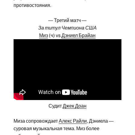
противостояния.
— Третий матч —
За титул Чемпиона США
Миз
(ч) vs
Дэниел Брайан
Судит
Джек Доан
Миза сопровождает
Алекс Райли
, Дэниела —
суровая музыкальная тема. Миз более