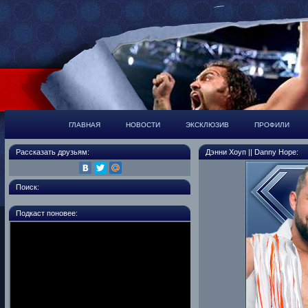
ГЛАВНАЯ
НОВОСТИ
ЭКСКЛЮЗИВ
ПРОФИЛИ
Рассказать друзьям:
Дэнни Хоуп || Danny Hope:
Поиск:
Подкаст поновее: