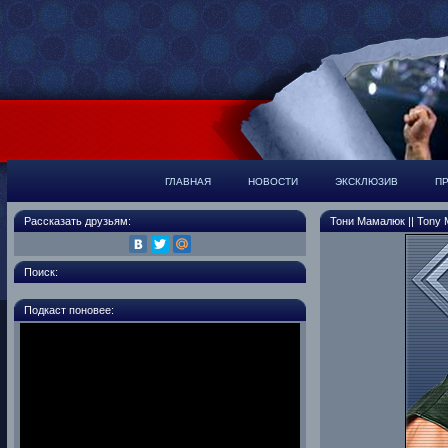
ГЛАВНАЯ
НОВОСТИ
ЭКСКЛЮЗИВ
П
Рассказать друзьям:
Тони Мамалюк || Tony 
Поиск:
Подкаст поновее: