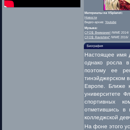
Материалы на VSplanet:
Новости
Видео-архив:
Youtube
Музыка:
CFO$: Внимание!
/WWE 2014/
CFO$: Ravishing"
/WWE 2016/
Биография
Настоящее имя 
однако росла в
поэтому ее ре
тинэйджерском в
Европе. Ближе 
университете Ф
спортивных ко
отметившись в 
колледжской девч
На фоне этого у