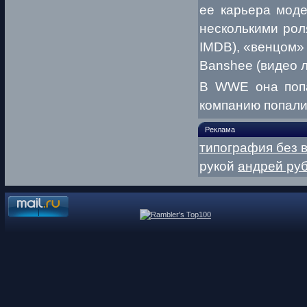
ее карьера моде
несколькими рол
IMDB), «венцом» 
Banshee (видео л
В WWE она попа
компанию попали 
Реклама
типография без 
рукой
андрей руб