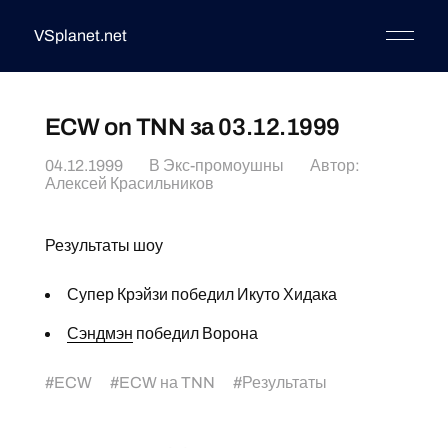
VSplanet.net
ECW on TNN за 03.12.1999
04.12.1999
В
Экс-промоушны
Автор:
Алексей Красильников
Результаты шоу
Супер Крэйзи победил Икуто Хидака
Сэндмэн
победил Ворона
#
ECW
#
ECW на TNN
#
Результаты