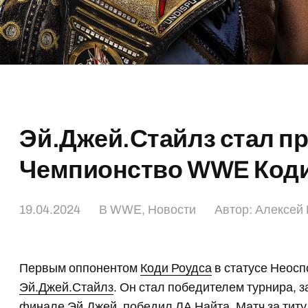
Эй.Джей.Стайлз стал п
Чемпионство WWE Коди
19.04.2024
В
WWE
,
Новости
Автор:
Алексей 
Первым оппонентом
Коди Роудса
в статусе Неос
Эй.Джей.Стайлз
. Он стал победителем турнира, 
финале Эй.Джей. победил
ЛА Найта
. Матч за тит