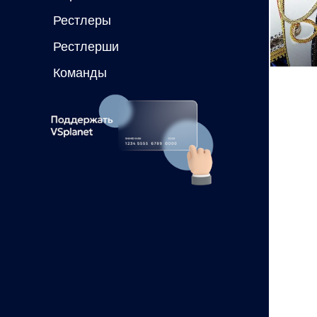
Рестлеры
Рестлерши
Команды