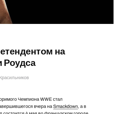
ретендентом на
 Роудса
Красильников
поримого Чемпиона WWE стал
завершившегося вчера на
Smackdown
, а в
ул состоится 4 мая во французском городе