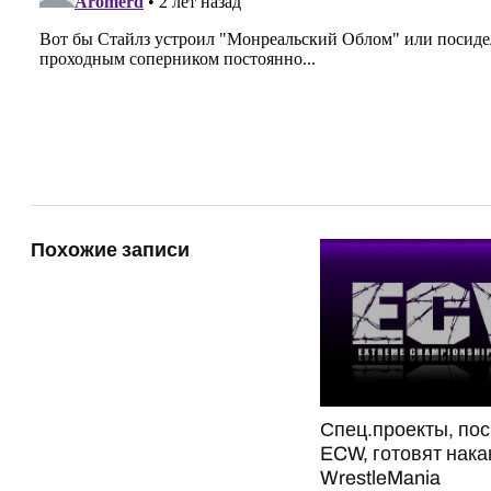
Похожие записи
Спец.проекты, по
ECW, готовят нака
WrestleMania