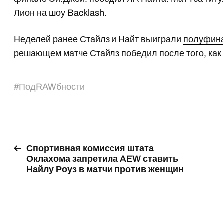
Лион на шоу
Backlash
.
Неделей ранее Стайлз и Найт выиграли
полуфина
решающем матче Стайлз победил после того, как с
#
ПодRAWбности
Спортивная комиссия штата
Оклахома запретила AEW ставить
Найлу Роуз в матчи против женщин