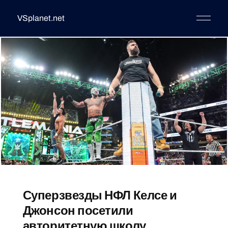
VSplanet.net
Суперзвезды НФЛ Келсе и
Джонсон посетили
авторитетную школу