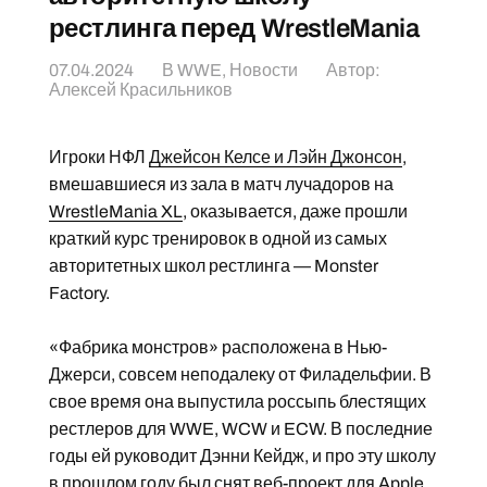
рестлинга перед WrestleMania
07.04.2024
В
WWE
,
Новости
Автор:
Алексей Красильников
Игроки НФЛ
Джейсон Келсе и Лэйн Джонсон
,
вмешавшиеся из зала в матч лучадоров на
WrestleMania XL
, оказывается, даже прошли
краткий курс тренировок в одной из самых
авторитетных школ рестлинга — Monster
Factory.
«Фабрика монстров» расположена в Нью-
Джерси, совсем неподалеку от Филадельфии. В
свое время она выпустила россыпь блестящих
рестлеров для WWE, WCW и ECW. В последние
годы ей руководит Дэнни Кейдж, и про эту школу
в прошлом году был снят
веб-проект для Apple