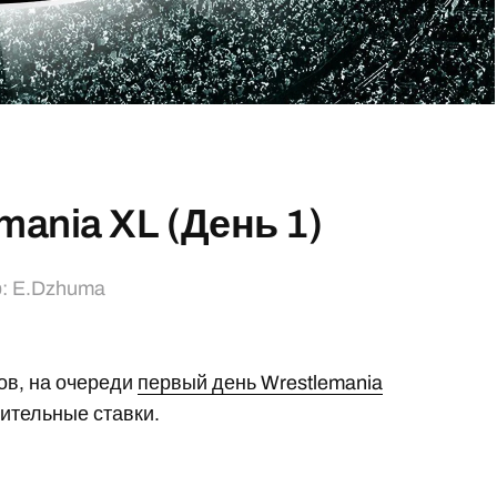
mania XL (День 1)
р:
E.Dzhuma
ов, на очереди
первый день Wrestlemania
нительные ставки.