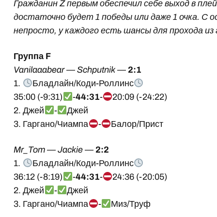
Гражданин Z первым обеспечил себе выход в пле
достаточно будет 1 победы или даже 1 очка. С 
непросто, у каждого есть шансы для прохода из 
Группа F
Vanilaaabear
—
Schputnik
—
2:1
1.
Бладлайн/Коди-Роллинс
35:00 (-9:31)
-
44:31
-
20:09 (-24:22)
2. Джей
-
Джей
3. Гаргано/Чиампа
-
Балор/Прист
Mr_Tom
—
Jackie
—
2:2
1.
Бладлайн/Коди-Роллинс
36:12 (-8:19)
-
44:31
-
24:36 (-20:05)
2. Джей
-
Джей
3. Гаргано/Чиампа
-
Миз/Труф