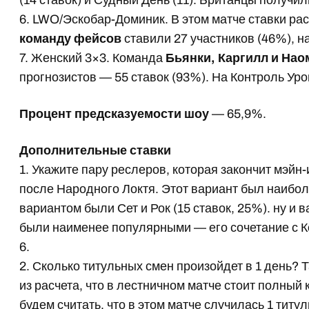
(14 ставок) и Судный День (11). Британцы получил
6. LWO/Эскобар-Доминик. В этом матче ставки ра
команду фейсов
ставили 27 участников (46%), н
7. Женский 3×3. Команда
Бьянки, Каргилл и Нао
прогнозистов — 55 ставок (93%). На Контроль Уро
Процент предсказуемости шоу
— 65,9%.
Дополнительные ставки
1. Укажите пару реслеров, которая закончит мэйн
после Народного Локтя. Этот вариант был наибол
вариантом были Сет и Рок (15 ставок, 25%). ну и
были наименее популярными — его сочетание с К
6.
2. Сколько титульных смен произойдет в 1 день? 
из расчета, что в лестничном матче стоит полный к
будем считать, что в этом матче случилась 1 тит