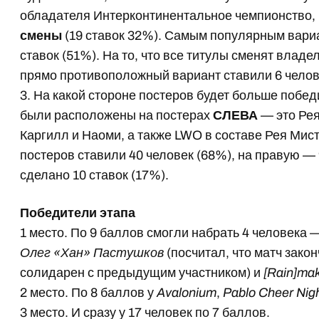
обладателя Интерконтинентальное чемпионство, 
смены
(19 ставок 32%). Самым популярным вари
ставок (51%). На то, что все титулы сменят владел
прямо противоположный вариант ставили 6 челов
3. На какой стороне постеров будет больше побе
были расположены на постерах
СЛЕВА
— это Рея
Каргилл и Наоми, а также LWO в составе Рея Мис
постеров ставили 40 человек (68%), на правую —
сделано 10 ставок (17%).
Победители этапа
1 место. По 9 баллов смогли набрать 4 человека
Олег «Хан» Пастушков
(посчитал, что матч зако
солидарен с предыдущим участником) и
[Rain]ma
2 место. По 8 баллов у
Avalonium
,
Pablo Cheer Nig
3 место. И сразу у 17 человек по 7 баллов.