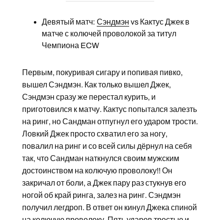
Девятый матч:
Сэндмэн
vs Кактус Джек в
матче с колючей проволокой за титул
Чемпиона ECW
Первым, покуривая сигару и попивая пивко,
вышел Сэндмэн. Как только вышел Джек,
Сэндмэн сразу же перестал курить, и
приготовился к матчу. Кактус попытался залезть
на ринг, но Сандман отпугнул его ударом трости.
Ловкий Джек просто схватил его за ногу,
повалил на ринг и со всей силы дёрнул на себя
так, что Сандман наткнулся своим мужским
достоинством на колючую проволоку!! Он
закричал от боли, а Джек пару раз стукнув его
ногой об край ринга, залез на ринг. Сэндмэн
получил легдроп. В ответ он кинул Джека спиной
на колючую проволоку. Пять ударов тростью и