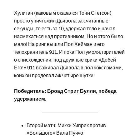
Хулиган (каковым оказался Тони Стетсон)
просто уничтожил Дьявола за считанные
секунды, то есть за 10, удержал тело и начал
насмехаться над противником. Но и этого было
мало! На ринг вышли Пол Хейман и его
телохранитель
911
. И пока Пол умолял зрителей
о снисхождении, под дружные крики «Добей
Его!» 911 всаживал Дьявола в пол чокслэмами,
коих он проделал аж четыре шутки!
Победитель: Броад Стрит Булли, победа
удержанием.
Второй матч: Микки Уипрек против
«Большого» Вала Пуччо