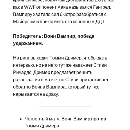
как в WWF оппонент Хака назывался Гангрел.
Вампиру хватило сил быстро разобраться с
Майерсом и прикончить его коронным ДДТ.
Победитель: Воин Вампир, победа
удержанием.
На ринг выходит Томми Дример, чтобы дать
интервью, но на него тут же наезжает Стиви
Ричардс. Дример предлагает решить
разногласия в матче, но Стиви притаскивает
обратно Воина Вампира, который тут же
нарывается на драку.
Четвертый матч: Воин Вампир против
Томми Дримера