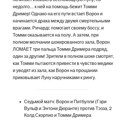
недолго… к ней на помощь бежит Томми
Дример! Однако на его пути встает Ворон и
начинается драка между двумя смертельными
врагами. Ричардс помогает своему боссу, и
Томми оказывается на полу. А затем, при
полном молчании шокированного зала, Ворон
ЛОМАЕТ три пальца Томми Дримера подряд,
один за другим! Зрители в полном шоке смотрят,
как Томми пытаются привести в чувство медики
и уводят из зала, как Ворон на прощании
приковывает Луну наручниками к рингу.
Седьмой матч: Ворон и Питбулли (Гэри
Вульф и Энтони Дюранте) против Тэзза, 2
Колд Скорпио и Томми Дримера