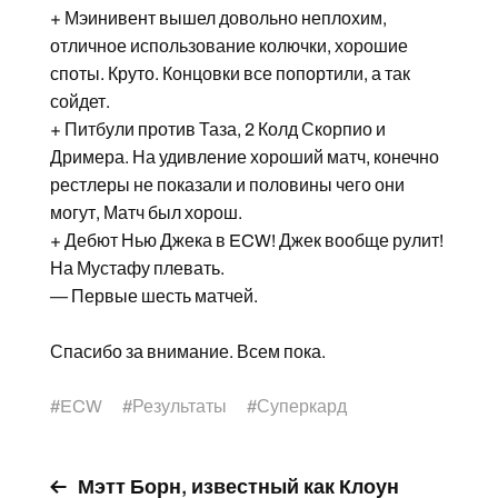
+ Мэинивент вышел довольно неплохим,
отличное использование колючки, хорошие
споты. Круто. Концовки все попортили, а так
сойдет.
+ Питбули против Таза, 2 Колд Скорпио и
Дримера. На удивление хороший матч, конечно
рестлеры не показали и половины чего они
могут, Матч был хорош.
+ Дебют Нью Джека в ECW! Джек вообще рулит!
На Мустафу плевать.
— Первые шесть матчей.
Спасибо за внимание. Всем пока.
#
ECW
#
Результаты
#
Суперкард
Мэтт Борн, известный как Клоун