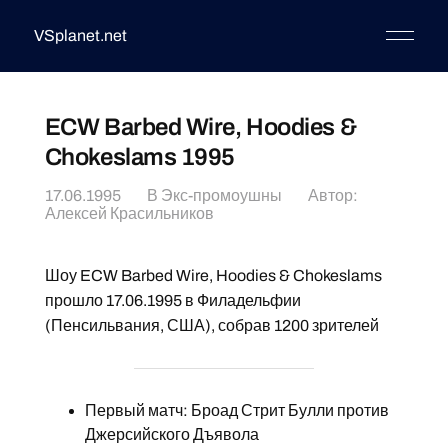
VSplanet.net
ECW Barbed Wire, Hoodies &
Chokeslams 1995
17.06.1995
В
Экс-промоушны
Автор:
Алексей Красильников
Шоу ECW Barbed Wire, Hoodies & Chokeslams
прошло 17.06.1995 в Филадельфии
(Пенсильвания, США), собрав 1200 зрителей
Первый матч: Броад Стрит Булли против
Джерсийского Дъявола