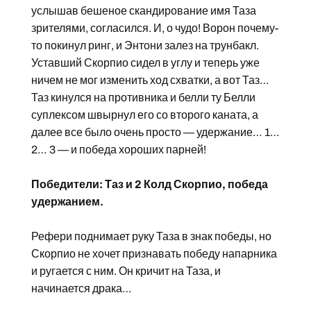
услышав бешеное скандирование имя Таза
зрителями, согласился. И, о чудо! Ворон почему-
то покинул ринг, и Энтони залез на трунбакл.
Уставший Скорпио сидел в углу и теперь уже
ничем не мог изменить ход схватки, а вот Таз…
Таз кинулся на противника и белли ту Белли
суплексом швырнул его со второго каната, а
далее все было очень просто — удержание… 1…
2… 3 — и победа хороших парней!
Победители: Таз и 2 Колд Скорпио, победа
удержанием.
Рефери поднимает руку Таза в знак победы, но
Скорпио не хочет признавать победу напарника
и ругается с ним. Он кричит на Таза, и
начинается драка…