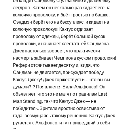
он кладёт Сэндмэну стул на лицо и делает ему
легдроп. Затем он несколько раз кидает его на
колючую проволоку, и бьёт тростью по башке.
Сэндмэн берёт его на бэксуплекс, и кидает на
колючую проволоку!!! Кактус отдирает
проволоку от одежды, берёт большой кусок
проволоки, и начинает хлестать ей Сэндмэна.
Джек настолько звереет, что практически
насмерть забивает Чемпиона куском проволоки!
Рефери отсчитывает десятку и, видя, что
Сандман не двигается, присуждает победу
Кактус Джеку! Джек торжествует и… что бы вы
думали?!? Появляется Билл Альфонсо!! Он
объявляет, что это не матч по правилам Last
Man Standing, так что Кактус Джек — не
победитель. Зрители яростно освистывают
гада, возмущаясь такому решению. Кактус Джек
ругается с Альфонсо, и тут пришедший в себя