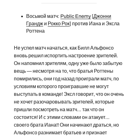
Восьмой матч:
Public Enemy
[
Джонни
Грандж
и
Рокко Рок
] против Иана и Эксла
Роттена
Не успел матч начаться, как Билл Альфонсо
вновь решил испортить настроение зрителей.
Он напомнил зрителям, одну уже было забытую
вещь — несмотря на то, что братья Роттены
помирились, они год назад проиграли матч, по
условиям которого проигравшие не могут
выступать в команде! Эксл говорит, что он очень
не хочет разочаровывать зрителей, которые
пришли посмотреть на матч… так что он
состоится! И с этими словами он атакует…
своего брата Иана!! Они начинают драться, но
Альфонсо разнимает братьев и признает