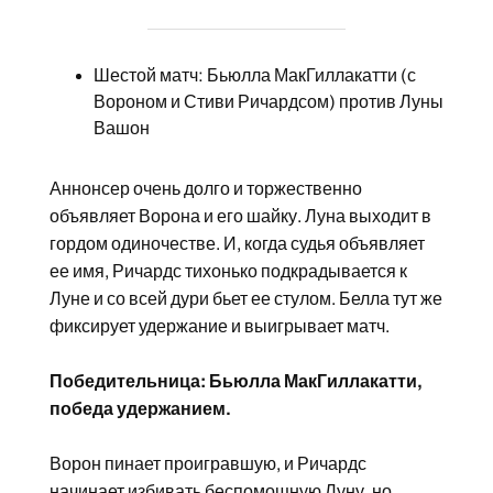
Шестой матч: Бьюлла МакГиллакатти (с
Вороном и Стиви Ричардсом) против Луны
Вашон
Аннонсер очень долго и торжественно
объявляет Ворона и его шайку. Луна выходит в
гордом одиночестве. И, когда судья объявляет
ее имя, Ричардс тихонько подкрадывается к
Луне и со всей дури бьет ее стулом. Белла тут же
фиксирует удержание и выигрывает матч.
Победительница: Бьюлла МакГиллакатти,
победа удержанием.
Ворон пинает проигравшую, и Ричардс
начинает избивать беспомощную Луну, но