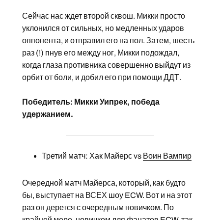
Сейчас нас ждет второй сквош. Микки просто
уклонился от сильных, но медленных ударов
оппонента, и отправил его на пол. Затем, шесть
раз (!) пнув его между ног, Микки подождал,
когда глаза противника совершенно выйдут из
орбит от боли, и добил его при помощи ДДТ.
Победитель: Микки Уипрек, победа
удержанием.
Третий матч: Хак Майерс vs
Воин Вампир
Очередной матч Майерса, который, как будто
бы, выступает на ВСЕХ шоу ECW. Вот и на этот
раз он дерется с очередным новичком. По
крайней мере, новичком для фанатов ECW, так