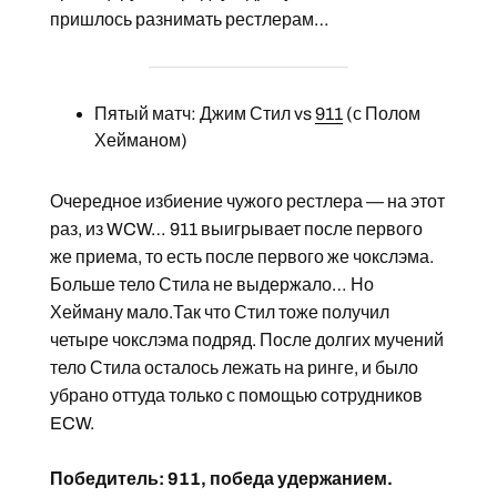
пришлось разнимать рестлерам…
Пятый матч: Джим Стил vs
911
(с Полом
Хейманом)
Очередное избиение чужого рестлера — на этот
раз, из WCW… 911 выигрывает после первого
же приема, то есть после первого же чокслэма.
Больше тело Стила не выдержало… Но
Хейману мало.Так что Стил тоже получил
четыре чокслэма подряд. После долгих мучений
тело Стила осталось лежать на ринге, и было
убрано оттуда только с помощью сотрудников
ECW.
Победитель: 911, победа удержанием.