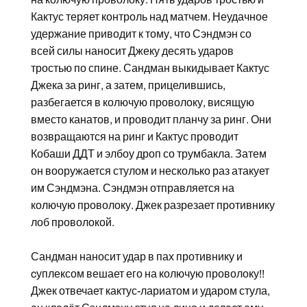
Кактус теряет контроль над матчем. Неудачное
удержание приводит к тому, что Сэндмэн со
всей силы наносит Джеку десять ударов
тростью по спине. Сандман выкидывает Кактус
Джека за ринг, а затем, прицелившись,
разбегается в колючую проволоку, висящую
вместо канатов, и проводит планчу за ринг. Они
возвращаются на ринг и Кактус проводит
Кобаши ДДТ и элбоу дроп со трумбакла. Затем
он вооружается стулом и несколько раз атакует
им Сэндмэна. Сэндмэн отправляется на
колючую проволоку. Джек разрезает противнику
лоб проволокой.
Сандман наносит удар в пах противнику и
cуплексом вешает его на колючую проволоку!!
Джек отвечает кактус-лариатом и ударом стула,