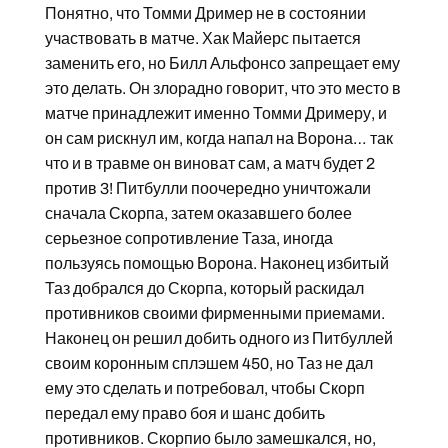
Понятно, что Томми Дример не в состоянии
участвовать в матче. Хак Майерс пытается
заменить его, но Билл Альфонсо запрещает ему
это делать. Он злорадно говорит, что это место в
матче принадлежит именно Томми Дримеру, и
он сам рискнул им, когда напал на Ворона… так
что и в травме он виноват сам, а матч будет 2
против 3! Питбулли поочередно уничтожали
сначала Скорпа, затем оказавшего более
серьезное сопротивление Таза, иногда
пользуясь помощью Ворона. Наконец избитый
Таз добрался до Скорпа, который раскидал
противников своими фирменными приемами.
Наконец он решил добить одного из Питбуллей
своим коронным сплэшем 450, но Таз не дал
ему это сделать и потребовал, чтобы Скорп
передал ему право боя и шанс добить
противников. Скорпио было замешкался, но,