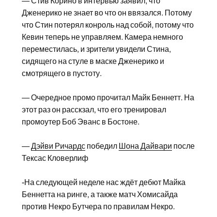
— Стив Корино в интервью заявил, что
Дженерико не знает во что он ввязался. Потому
что Стин потерял конроль над собой, потому что
Кевин теперь не управляем. Камера немного
переместилась, и зрители увидели Стина,
сидящего на стуле в маске Дженерико и
смотрящего в пустоту.
— Очередное промо прочитал Майк Беннетт. На
этот раз он расскзал, что его тренировал
промоутер Боб Эванс в Бостоне.
—
Дэйви Ричардс
победил
Шона Дайвари
после
Тексас Кловерлиф
-На следующей неделе нас ждёт дебют Майка
Беннетта на ринге, а также матч Хомисайда
против Некро Бутчера по правилам Некро.