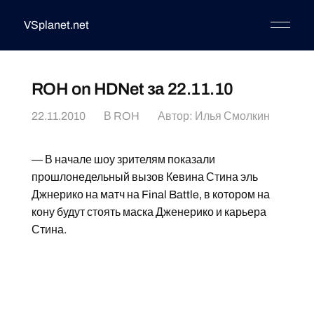
VSplanet.net
ROH on HDNet за 22.11.10
22.11.2010
В
ROH
Автор:
Илья Смолкин
— В начале шоу зрителям показали
прошлонедельный вызов Кевина Стина эль
Джнерико на матч на Final Battle, в котором на
кону будут стоять маска Дженерико и карьера
Стина.