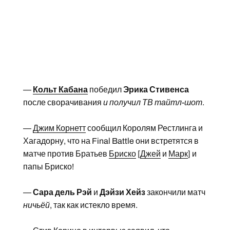
—
Кольт Кабана
победил
Эрика Стивенса
после сворачивания
и получил ТВ тайтл-шот
.
—
Джим Корнетт
сообщил Королям Рестлинга и
Хагадорну, что на Final Battle они встретятся в
матче против Братьев
Бриско
[
Джей
и
Марк
] и
папы Бриско!
—
Сара дель Рэй
и
Дэйзи Хейз
закончили матч
ничьёй
, так как истекло время.