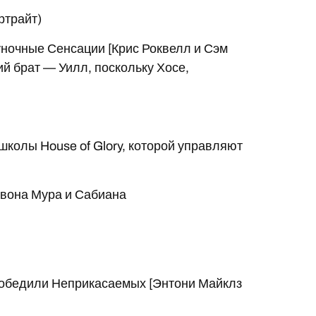
ртрайт)
уночные Сенсации [Крис Роквелл и Сэм
ий брат — Уилл, поскольку Хосе,
школы House of Glory, которой управляют
евона Мура и Сабиана
] победили Неприкасаемых [Энтони Майклз