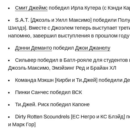
Смит Джеймс
победил Ирла Кутера (с Кэнди Ка
S.A.T. [Джоэль и Уилл Максимо] победили Пол
Шилдз]. Вместе с Джоэлем теперь выступает трет
напомню, завершил выступления в прошлом году
Дэнни Деманто
победил
Джои Джанелу
Сильвер победил в Батл-рояле для студентов 
Джоэль Максимо, Эмэйзинг Ред и Брайан ХЛ
Команда Мэкшн [Кирби и Ти.Джей] победили Д
Пинки Санчес победил ВСК
Ти.Джей. Риск победил Капоне
Dirty Rotten Scoundrels [ЕС Негро и КС Блэйд
и Марк Гор]