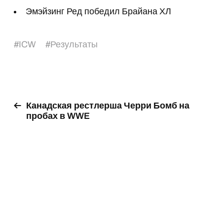
Эмэйзинг Ред победил Брайана ХЛ
#
ICW
#
Результаты
Канадская рестлерша Черри Бомб на
пробах в WWE