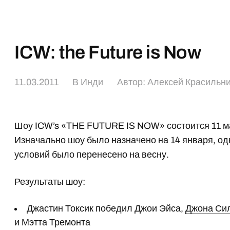
ICW: the Future is Now
11.03.2011
В
Инди
Автор:
Алексей Красильн
Шоу ICW’s «THE FUTURE IS NOW» состоится 11 м
Изначально шоу было назначено на 14 января, од
условий было перенесено на весну.
Результаты шоу:
Джастин Токсик победил Джои Эйса,
Джона Си
и Мэтта Тремонта