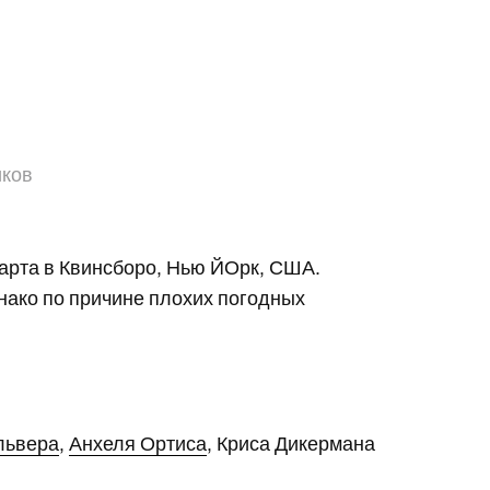
иков
арта в Квинсборо, Нью ЙОрк, США.
нако по причине плохих погодных
львера
,
Анхеля Ортиса
, Криса Дикермана