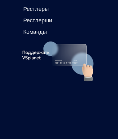
Рестлеры
Рестлерши
Команды