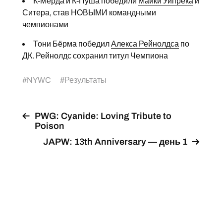
К-Мёрда и К-Пуша победили
Майки Уипрека
и
Ситера, став НОВЫМИ командными
чемпионами
Тони Бёрма победил
Алекса Рейнолдса
по
ДК. Рейнолдс сохранил титул Чемпиона
#
NYWC
#
Результаты
PWG: Cyanide: Loving Tribute to
Poison
JAPW: 13th Anniversary — день 1