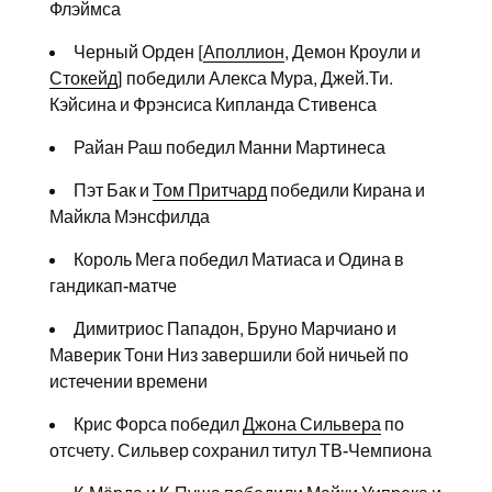
Флэймса
Черный Орден [
Аполлион
, Демон Кроули и
Стокейд
] победили Алекса Мура, Джей.Ти.
Кэйсина и Фрэнсиса Кипланда Стивенса
Райан Раш победил Манни Мартинеса
Пэт Бак и
Том Притчард
победили Кирана и
Майкла Мэнсфилда
Король Мега победил Матиаса и Одина в
гандикап-матче
Димитриос Пападон, Бруно Марчиано и
Маверик Тони Низ завершили бой ничьей по
истечении времени
Крис Форса победил
Джона Сильвера
по
отсчету. Сильвер сохранил титул ТВ-Чемпиона