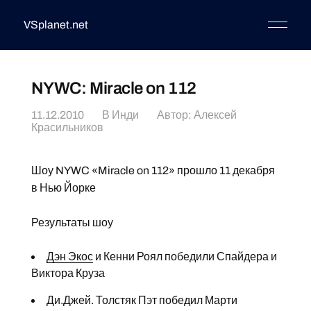
VSplanet.net
NYWC: Miracle on 112
11.12.2010
В
Инди
Автор:
Алексей
Красильников
Шоу NYWC «Miracle on 112» прошло 11 декабря
в Нью Йорке
Результаты шоу
Дэн Экос
и Кенни Роял победили Спайдера и
Виктора Круза
Ди.Джей. Толстяк Пэт победил Марти