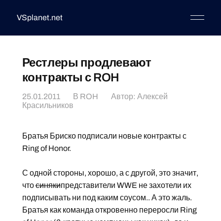
VSplanet.net
Рестлеры продлевают
контракты с ROH
25.01.2011
В
ROH
Автор:
Алексей
Красильников
Братья Бриско подписали новые контракты с
Ring of Honor.
С одной стороны, хорошо, а с другой, это значит,
что
синяки
представители WWE не захотели их
подписывать ни под каким соусом.. А это жаль.
Братья как команда откровенно переросли Ring