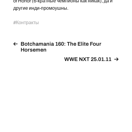
of Honor (6-кратные чемпионы как никак), да и
другие инди-промоушны.
#
Контракты
Botchamania 160: The Elite Four
Horsemen
WWE NXT 25.01.11