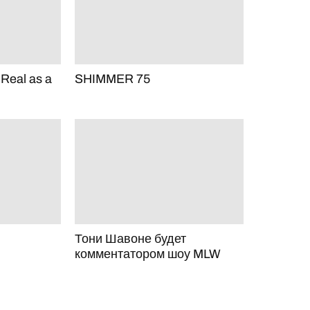
 Real as a
SHIMMER 75
Тони Шавоне будет
комментатором шоу MLW