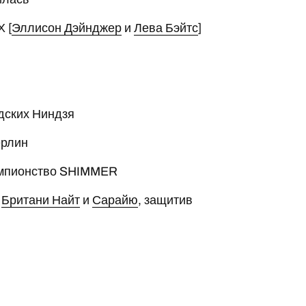
 [
Эллисон Дэйнджер
и
Лева Бэйтс
]
дских Ниндзя
ерлин
емпионство SHIMMER
и
Британи Найт
и
Сарайю
, защитив