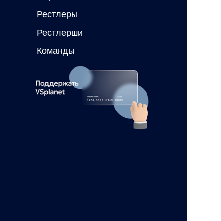
Рестлеры
Рестлерши
Команды