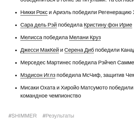
Никки Рокс
и Ариэль победили Регенерацию Х
Сара дель Рэй
победила
Кристину фон Ирие
Мелисса
победила
Мелани Круз
Джесси МакКей
и
Серена Диб
победили Кана
Мерседес Мартинес победила Рэйчел Самм
Мэдисон Иглз
победила МсЧиф, защитив Ч
Мисаки Охата и Хиройо Матсумото победил
командное чемпионство
#
SHIMMER
#
Результаты