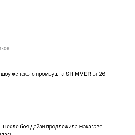
иков
а шоу женского промоушна SHIMMER от 26
 После боя Дэйзи предложила Накагаве
илась