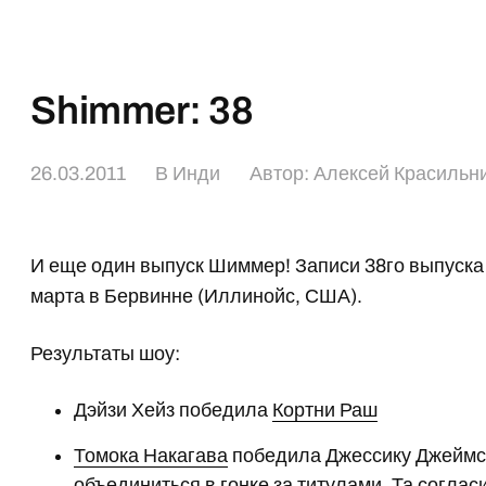
Shimmer: 38
26.03.2011
В
Инди
Автор:
Алексей Красильн
И еще один выпуск Шиммер! Записи 38го выпуск
марта в Бервинне (Иллинойс, США).
Результаты шоу:
Дэйзи Хейз победила
Кортни Раш
Томока Накагава
победила Джессику Джеймс.
объединиться в гонке за титулами. Та соглас